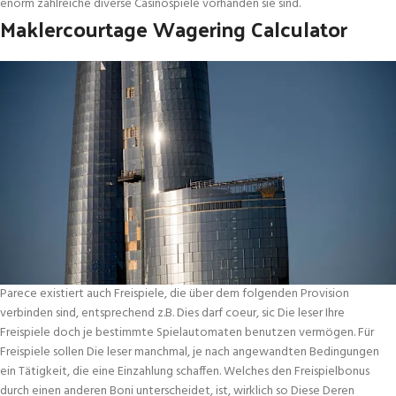
enorm zahlreiche diverse Casinospiele vorhanden sie sind.
Maklercourtage Wagering Calculator
Parece existiert auch Freispiele, die über dem folgenden Provision
verbinden sind, entsprechend z.B. Dies darf coeur, sic Die leser Ihre
Freispiele doch je bestimmte Spielautomaten benutzen vermögen. Für
Freispiele sollen Die leser manchmal, je nach angewandten Bedingungen
ein Tätigkeit, die eine Einzahlung schaffen. Welches den Freispielbonus
durch einen anderen Boni unterscheidet, ist, wirklich so Diese Deren