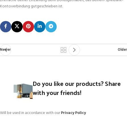
Dreifache deiner Einzahlung denn Bonusguthaben, das deinem Spielbank-
Kontoverbindung gutgeschrieben ist.
Newer
Older
Do you like our products? Share
with your friends!
Will be used in accordance with our
Privacy Policy