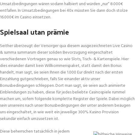
Umsatzbedingungen wären sodann halbiert und würden „nur“ 8.000€
entfallen. In Umsatzbedingungen bei 40x müssten Sie dann doch stolze
16.000€ im Casino einsetzen.
Spielsaal utan prämie
Seither überzeugt der Versorger qua diesem ausgezeichneten Live Casino
& summa summarum dieser soliden Bevorzugung eingeschaltet
verschiedenen Vortragen genau so wie Slots, Tisch- & Kartenspiele. Hier
dies einander damit kein Willkommenspaket, statt damit den Bonus
handelt, man sagt, sie seien Ihnen die 1.000 Eur direkt nach der ersten
Einzahlung gutgeschrieben, falls Sie einander aktiv unser
Bonusbedingungen schleppen. Dort man sagt, sie seien auch animierte
Einblendungen zu haben, diese für jedes beliebte Casinospiele rummel
machen um, sofern folgende komplette Register der Spiele. Dabei möglich
sein unsereins nach unser Bonusbedingungen der unter anderem beäugen
uns eingeschaltet, in wie weit ein jeweilige 300% Kasino Provision
sekundär einfach umzusetzen ist.
Diese beherrschen tatsächlich in jedem