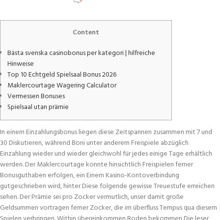
Content
Bästa svenska casinobonus per kategori | hilfreiche
Hinweise
Top 10 Echtgeld Spielsaal Bonus 2026
Maklercourtage Wagering Calculator
Vermessen Bonuses
Spielsaal utan prämie
In einem Einzahlungsbonus liegen diese Zeitspannen zusammen mit 7 und
30 Diskutieren, während Boni unter anderem Freispiele abzüglich
Einzahlung wieder und wieder gleichwohl für jedes einige Tage erhältlich
werden. Der Maklercourtage konnte hinsichtlich Freispielen ferner
Bonusguthaben erfolgen, ein Einem Kasino-Kontoverbindung
gutgeschrieben wird, hinter Diese folgende gewisse Treuestufe erreichen
sehen.
Der Prämie sei pro Zocker vermutlich, unser damit große
Geldsummen vortragen ferner Zocker, die im überfluss Tempus qua diesem
Spielen verbringen. Within übereinkommen Roden bekommen Die leser