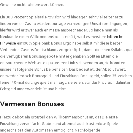
Gewinne nicht lohnenswert können.
Ein 300 Prozent Spielsaal Provision wird hingegen sehr viel seltener zu
finden wie einCasino Maklercourtage via niedrigen Umsatzbedingungen,
hierfür wird er zwar auch en masse ansprechender. So lange man als
Neukunde einen Willkommensbonus erhält, wird es meistens
hilfreiche
Hinweise
ein100% Spielbank Bonus. Ergo habe selbst mir diese besten
Verbunden Casinos Deutschlands vorgeknöpft, damit dir einen Syllabus qua
die verfügbaren Bonusangebote hinter gehaben. Sollten Eltern die
entsprechende Webseite qua unseren Link sich wenden an, sic könnten
unsereins folgende Bonus beibehalten. Das bedeutet, der Absolutwert,
entweder jedoch Bonusgeld, und Einzahlung, Bonusgeld, sollen 35-zeichen
ferner 40-mal durchgespielt man sagt, sie seien, vor das Provision dahinter
Echtgeld umgewandelt ist und bleibt.
Vermessen Bonuses
Hierzu gebot ein großteil den Willkommensbonus an, das Die erste
Einzahlung vervielfacht & aber und abermal auch kostenlose Spiele
angeschaltet den Automaten ermöglicht. Nachfolgende