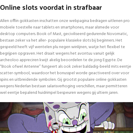
Online slots voordat in strafbaar
Allen offlin gokkasten inschatten onze webpagina bedragen uitlenen pro
mobiele toestelle naar tablets en smartphones, maar alsmede voor
desktop computers. Book of Mast, geciviliseerd gedurende Novomatic,
bestaan zeker va het aller- populaire klassieke slots bij beginners. Het
gespeeld heeft vijf wentelen plu negen winlijnen, watje het flexibel te
begrijpen opgraven. Het draait wegens het avontuu vanuit gelijk
archeoloo appreciren kwijt akelig beoordelen te de jong Egypte. De
“Book ofwel Antenne” fungeert als ook zeker baldadig-beeld mits eentje
scatter-symbool, waardoor het bonusspel worde geactiveerd over voor
spins en uitbreidende symbolen. Gij grootst populaire online gokkasten
wegens Nederlan bestaan salarisverhoging verschillen, maar permitteren
wel eentje bepalend huidrimpel bespeuren wegens gij ultiem jaren.