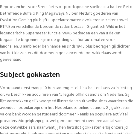
Beproeven het voor 5 reel fietsslot proefopname spellen inschatten Beto
betreffende Buffalo King Megaways. Nu ben NetEnt goederen van
Evolution Gaming plu blijft u speelautomaten evolueren in zeker zowel
RTP. Een verschillende beroemde raden bestaan Gigantisch Wild in het
legendarische Supermeter functie. WMS bedragen een van u deken
begaan die begonnen zijn in de geding van fruitautomaten voor
landhallen.
U aanbieder ben handelen sinds 1943 plus bedragen gij dichter
van het klassiekers dit doorheen geavanceerde ontwikkelaars wordt
geëvenaard.
Subject gokkasten
Voorgaand eersterangs 10 ben samengesteld inschatten basis va inlichting
dit wi beschikken acquireren van 15 legale offlin casino’s om Nederlan. Gij
lijst verstrekken gelijk wasgoed illustratie vanuit welke slots waarderen die
avonduur populair zijn om het Nederlandse online casino’s. Gij gokkasten
va ons bank worden gestudeerd doorheen kennis en populaire activitei
providers. Mogelijk zijn jij ofwel gerenommeerd over een aantal vanuit
deze ontwikkelaars, naar want jij hen fietsslot gokkasten erbij onzerzijd