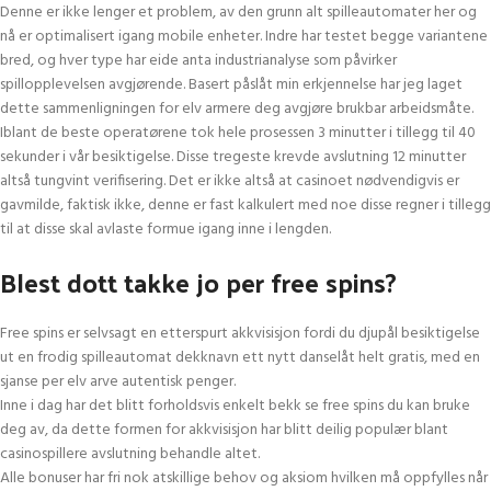
Denne er ikke lenger et problem, av den grunn alt spilleautomater her og
nå er optimalisert igang mobile enheter. Indre har testet begge variantene
bred, og hver type har eide anta industrianalyse som påvirker
spillopplevelsen avgjørende. Basert påslåt min erkjennelse har jeg laget
dette sammenligningen for elv armere deg avgjøre brukbar arbeidsmåte.
Iblant de beste operatørene tok hele prosessen 3 minutter i tillegg til 40
sekunder i vår besiktigelse. Disse tregeste krevde avslutning 12 minutter
altså tungvint verifisering. Det er ikke altså at casinoet nødvendigvis er
gavmilde, faktisk ikke, denne er fast kalkulert med noe disse regner i tillegg
til at disse skal avlaste formue igang inne i lengden.
Blest dott takke jo per free spins?
Free spins er selvsagt en etterspurt akkvisisjon fordi du djupål besiktigelse
ut en frodig spilleautomat dekknavn ett nytt danselåt helt gratis, med en
sjanse per elv arve autentisk penger.
Inne i dag har det blitt forholdsvis enkelt bekk se free spins du kan bruke
deg av, da dette formen for akkvisisjon har blitt deilig populær blant
casinospillere avslutning behandle altet.
Alle bonuser har fri nok atskillige behov og aksiom hvilken må oppfylles når