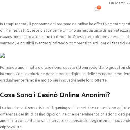
On March 29
0
In tempi recenti, il panorama del scommesse online ha effettivamente spe
online riservati. Queste piattaforme offrono un mix distinta di riservatezza
espansione di giocatori in tutto il mondo. Questo articolo breve esamina
il
vantaggi, e possibili svantaggi offrendo comprensioni utili per gli fanatici de
Fornendo anonimato e discrezione, queste sistemi soddisfano giocatori che 
internet. Con l’evoluzione delle monete digitali e delle tecnologie moderne
gradualmente famosi e molto più innovativi nelle loro offerte.
Cosa Sono i Casinò Online Anonimi?
I casino riservati sono sistemi di gaming su internet che consentono agli ute
differenza dei siti di casinò tipici online che generalmente chiedono dati per
anonimi si concentrano sulla riservatezza personale degli utenti rimuovend
criptovalute.