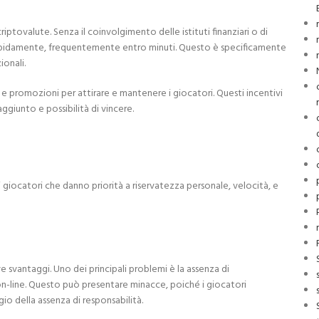
riptovalute. Senza il coinvolgimento delle istituti finanziari o di
ti rapidamente, frequentemente entro minuti. Questo è specificamente
ionali.
ti e promozioni per attirare e mantenere i giocatori. Questi incentivi
giunto e possibilità di vincere.
giocatori che danno priorità a riservatezza personale, velocità, e
e svantaggi. Uno dei principali problemi è la assenza di
on-line. Questo può presentare minacce, poiché i giocatori
 della assenza di responsabilità.