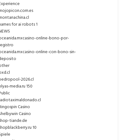
Experience
mojopicon.com.es
montanachina.cl
names for ai robots 1
NEWS
oceanida.mxcasino-online-bono-por-
registro
oceanida.mxcasino-online-con-bono-sin-
deposito
other
oxd.cl
pedropool-2026.cl
plyas-media.ru 150
Public
radiotaximaldonado.cl
Ringospin Casino
Shelbywin Casino
shop-tiande.de
shopblackberry.ru 10
Spiele