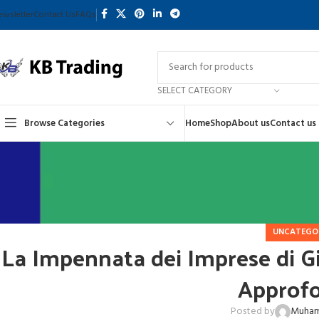
ewsletter
Contact Us
FAQs
SELECT CATEGORY
Browse Categories
Home
Shop
About us
Contact us
UNCATEGO
La Impennata dei Imprese di Gi
Approfo
Posted by
Muham