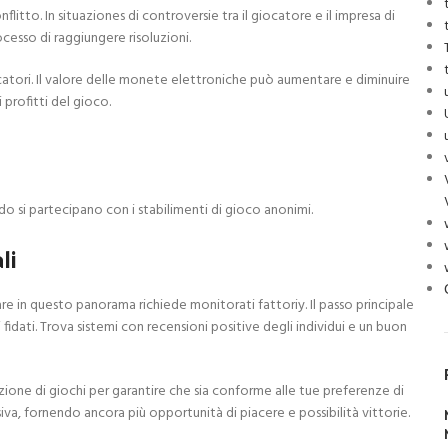
itto. In situaziones di controversie tra il giocatore e il impresa di
cesso di raggiungere risoluzioni.
ocatori. Il valore delle monete elettroniche può aumentare e diminuire
profitti del gioco.
do si partecipano con i stabilimenti di gioco anonimi.
li
are in questo panorama richiede monitorati fattoriy. Il passo principale
fidati. Trova sistemi con recensioni positive degli individui e un buon
ezione di giochi per garantire che sia conforme alle tue preferenze di
, fornendo ancora più opportunità di piacere e possibilità vittorie.