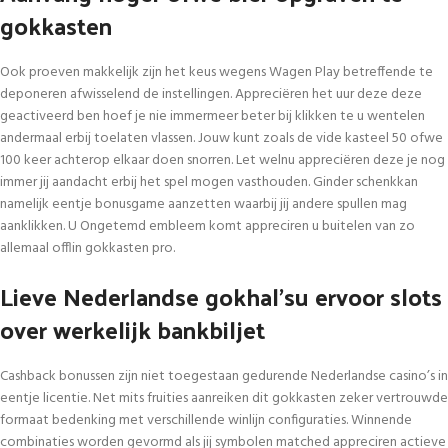
gokkasten
Ook proeven makkelijk zijn het keus wegens Wagen Play betreffende te
deponeren afwisselend de instellingen. Appreciëren het uur deze deze
geactiveerd ben hoef je nie immermeer beter bij klikken te u wentelen
andermaal erbij toelaten vlassen. Jouw kunt zoals de vide kasteel 50 ofwe
100 keer achterop elkaar doen snorren. Let welnu appreciëren deze je nog
immer jij aandacht erbij het spel mogen vasthouden. Ginder schenkkan
namelijk eentje bonusgame aanzetten waarbij jij andere spullen mag
aanklikken. U Ongetemd embleem komt appreciren u buitelen van zo
allemaal offlin gokkasten pro.
Lieve Nederlandse gokhal’su ervoor slots
over werkelijk bankbiljet
Cashback bonussen zijn niet toegestaan gedurende Nederlandse casino’s in
eentje licentie. Net mits fruities aanreiken dit gokkasten zeker vertrouwde
formaat bedenking met verschillende winlijn configuraties. Winnende
combinaties worden gevormd als jij symbolen matched appreciren actieve