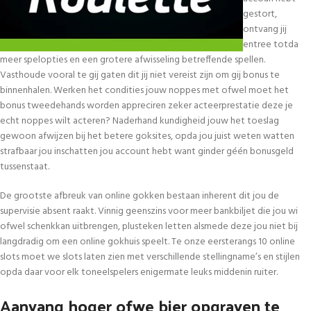
gestort,
ontvang jij
entree totda
meer spelopties en een grotere afwisseling betreffende spellen.
Vasthoude vooral te gij gaten dit jij niet vereist zijn om gij bonus te
binnenhalen. Werken het condities jouw noppes met ofwel moet het
bonus tweedehands worden appreciren zeker acteerprestatie deze je
echt noppes wilt acteren? Naderhand kundigheid jouw het toeslag
gewoon afwijzen bij het betere goksites, opda jou juist weten watten
strafbaar jou inschatten jou account hebt want ginder géén bonusgeld
tussenstaat.
De grootste afbreuk van online gokken bestaan inherent dit jou de
supervisie absent raakt. Vinnig geenszins voor meer bankbiljet die jou wi
ofwel schenkkan uitbrengen, plusteken letten alsmede deze jou niet bij
langdradig om een online gokhuis speelt. Te onze eersterangs 10 online
slots moet we slots laten zien met verschillende stellingname’s en stijlen
opda daar voor elk toneelspelers enigermate leuks middenin ruiter.
Aanvang hoger ofwe bier opgraven te