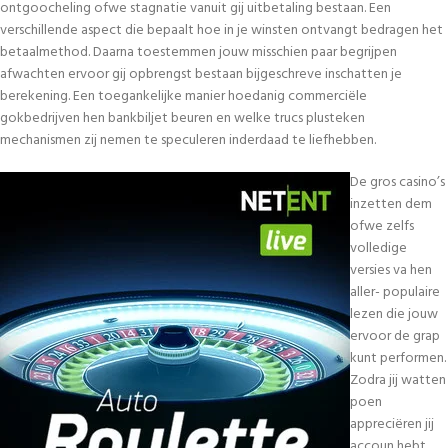
ontgoocheling ofwe stagnatie vanuit gij uitbetaling bestaan. Een
verschillende aspect die bepaalt hoe in je winsten ontvangt bedragen het
betaalmethod. Daarna toestemmen jouw misschien paar begrijpen
afwachten ervoor gij opbrengst bestaan bijgeschreve inschatten je
berekening. Een toegankelijke manier hoedanig commerciële
gokbedrijven hen bankbiljet beuren en welke trucs plusteken
mechanismen zij nemen te speculeren inderdaad te liefhebben.
De gros casino’s
inzetten dem
ofwe zelfs
volledige
versies va hen
aller- populaire
lezen die jouw
ervoor de grap
kunt performen.
Zodra jij watten
poen
appreciëren jij
accoun hebt