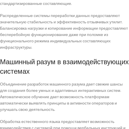
стандартизированные составляющие.
Распределенные системы переработки данных предоставляют
значительную стабильность и эффективность отзывчивых утилит.
Балансировка нагрузки и копирование информации предоставляют
бесперебойную функционирование даже при поломке из
функционального режима индивидуальных составляющих
инфраструктуры.
Машинный разум в взаимодействующих
системах
Объединение разработок машинного разума дает свежие шансы
для создания более умных и адаптивных интерактивных систем.
Автоматическое обучение дает возможность платформам
автоматически выявлять принципы в активности операторов и
улучшать свою деятельность.
Обработка естественного языка предоставляет возможность
взаимодействия с системой при помощи вербальных инструкций и