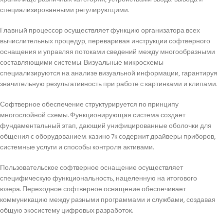
специализированными регулирующими.
Главный процессор осуществляет функцию организатора всех
вычислительных процедур, переваривая инструкции софтверного
оснащения и управляя потоками сведений между многообразными
составляющими системы. Визуальные микросхемы
специализируются на анализе визуальной информации, гарантируя
значительную результативность при работе с картинками и клипами.
Софтверное обеспечение структурируется по принципу
многослойной схемы. Функционирующая система создает
фундаментальный этап, дающий унифицированные оболочки для
общения с оборудованием. казино 7к содержит драйверы приборов,
системные услуги и способы контроля активами.
Пользовательское софтверное оснащение осуществляет
специфическую функциональность, нацеленную на итогового
юзера. Переходное софтверное оснащение обеспечивает
коммуникацию между разными программами и службами, создавая
общую экосистему цифровых разработок.