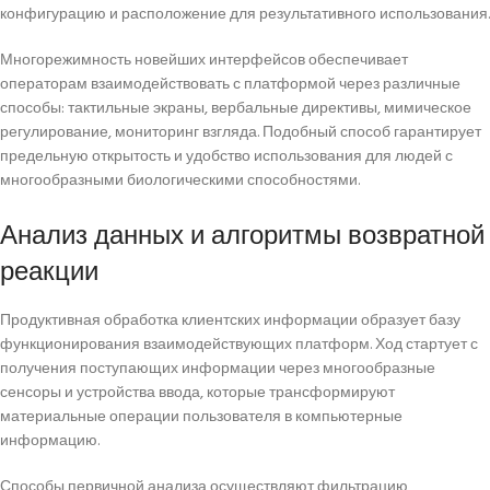
конфигурацию и расположение для результативного использования.
Многорежимность новейших интерфейсов обеспечивает
операторам взаимодействовать с платформой через различные
способы: тактильные экраны, вербальные директивы, мимическое
регулирование, мониторинг взгляда. Подобный способ гарантирует
предельную открытость и удобство использования для людей с
многообразными биологическими способностями.
Анализ данных и алгоритмы возвратной
реакции
Продуктивная обработка клиентских информации образует базу
функционирования взаимодействующих платформ. Ход стартует с
получения поступающих информации через многообразные
сенсоры и устройства ввода, которые трансформируют
материальные операции пользователя в компьютерные
информацию.
Способы первичной анализа осуществляют фильтрацию,