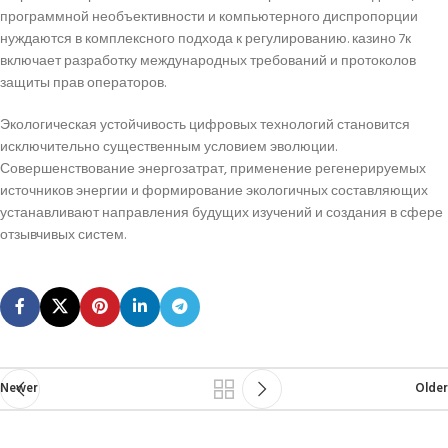
программной необъективности и компьютерного диспропорции
нуждаются в комплексного подхода к регулированию. казино 7к
включает разработку международных требований и протоколов
защиты прав операторов.
Экологическая устойчивость цифровых технологий становится
исключительно существенным условием эволюции.
Совершенствование энергозатрат, применение регенерируемых
источников энергии и формирование экологичных составляющих
устанавливают направления будущих изучений и создания в сфере
отзывчивых систем.
Newer
Older