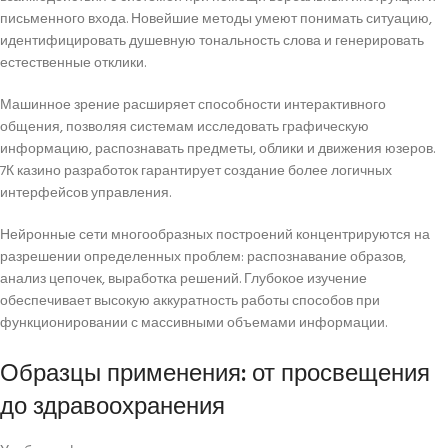
письменного входа. Новейшие методы умеют понимать ситуацию,
идентифицировать душевную тональность слова и генерировать
естественные отклики.
Машинное зрение расширяет способности интерактивного
общения, позволяя системам исследовать графическую
информацию, распознавать предметы, облики и движения юзеров.
7К казино разработок гарантирует создание более логичных
интерфейсов управления.
Нейронные сети многообразных построений концентрируются на
разрешении определенных проблем: распознавание образов,
анализ цепочек, выработка решений. Глубокое изучение
обеспечивает высокую аккуратность работы способов при
функционировании с массивными объемами информации.
Образцы применения: от просвещения
до здравоохранения