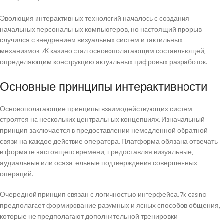
Эволюция интерактивных технологий началось с создания
начальных персональных компьютеров, но настоящий прорыв
случился с внедрением визуальных систем и тактильных
механизмов. 7К казино стал основополагающим составляющей,
определяющим конструкцию актуальных цифровых разработок.
Основные принципы интерактивности
Основополагающие принципы взаимодействующих систем
строятся на нескольких центральных концепциях. Изначальный
принцип заключается в предоставлении немедленной обратной
связи на каждое действие оператора. Платформа обязана отвечать
в формате настоящего времени, предоставляя визуальные,
аудиальные или осязательные подтверждения совершенных
операций.
Очередной принцип связан с логичностью интерфейса. 7k casino
предполагает формирование разумных и ясных способов общения,
которые не предполагают дополнительной тренировки