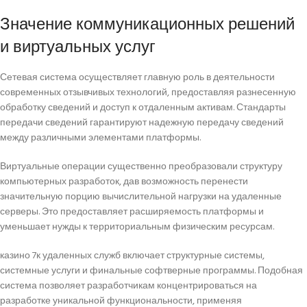
Значение коммуникационных решений
и виртуальных услуг
Сетевая система осуществляет главную роль в деятельности
современных отзывчивых технологий, предоставляя разнесенную
обработку сведений и доступ к отдаленным активам. Стандарты
передачи сведений гарантируют надежную передачу сведений
между различными элементами платформы.
Виртуальные операции существенно преобразовали структуру
компьютерных разработок, дав возможность перенести
значительную порцию вычислительной нагрузки на удаленные
серверы. Это предоставляет расширяемость платформы и
уменьшает нужды к территориальным физическим ресурсам.
казино 7к удаленных служб включает структурные системы,
системные услуги и финальные софтверные программы. Подобная
система позволяет разработчикам концентрироваться на
разработке уникальной функциональности, применяя