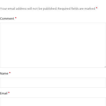
*
Your email address will not be published.
Required fields are marked
*
Comment
*
Name
*
Email