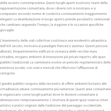
della societo contemporanea. Questi luoghi aperti evolvono teatri della
rappresentazione comunitaria, dove i diversi ceti si mostrano e si
comparano secondo norme di condotta continuamente maggiormente
eleganti. La deambulazione in luogo aperto prende peculiarito cerimoniali
che cambiano seguendo l’tempo, la stagione e le occasioni specifiche
giocagile.
L’inserimento delle viali collettive costituisce una modernito urbanistica
dell’XIX secolo, motivata ai paradigmi francesi e austriaci. Questi percorsi
alberati, frequentemente edificati in vicinanza delle vecchie mura
cittadine, erogano ambienti di interazione più privati rispetto alle spazi
pubblici tradizionali. La camminata evolve un periodo regolamentato della
esistenza sociale, con orari e metodi che riflettono l’affiliazione di
categoria.
I giardini pubblici sorgono dalla necessito di offrire ambienti botanici alle
cittadinanze urbane continuamente più numerose. Questi aree comunitarie
si organizzano come luoghi paritari dove le divisioni comunitarie si
diminuiscono temporaneamente. L’struttura di questi spazi osserva criteri
artistici e pratici originati dalla tradizione del paesaggio occidentale,