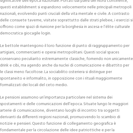
significative dell’epoca nazionale. Portati dai paesi del Nord continente,
questi establishment si espandono velocemente nelle principali metropoli
nazionali, evolvendo punti cruciali della vita mentale e civile. A contrasto
delle consuete taverne, visitate soprattutto dalle strati plebee, i esercizi si
offrono come spazi di riunione per la borghesia in ascesa e l’élite culturale
democratica giocagile login.
Le bettole mantengono il loro funzione di punto di raggruppamento per
artigiani, commercianti e operai metropolitani. Questi social spaces
conservano peculiarito estremamente classiche, fornendo non unicamente
drink e cibi, ma agendo anche da nuclei di comunicazione e dibattito per
le classi meno facoltose. La sociabilito osteriera si distingue per
spontaneito e informalito, in opposizione con i rituali maggiormente
formalizzati dei locali del ceto medio.
Le pensioni assumono un’importanza particolare nel sistema dei
spostamenti e delle comunicazioni dell’epoca. Situate lungo le maggiori
arterie di comunicazione, diventano luoghi di incontro tra soggetti
derivanti da differenti regioni nazionali, promuovendo lo scambio di
notizie e pensieri. Questo funzione di collegamento geografica è
fondamentale per la circolazione delle idee patriottiche e per la