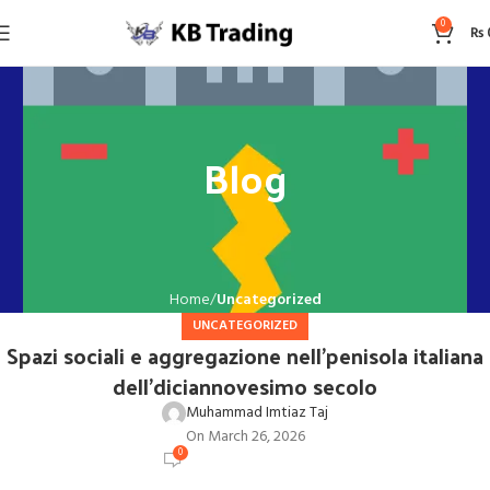
0
₨
Blog
Home
Uncategorized
UNCATEGORIZED
Spazi sociali e aggregazione nell’penisola italiana
dell’diciannovesimo secolo
Muhammad Imtiaz Taj
On March 26, 2026
0