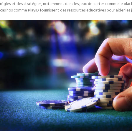
règles et des stratégies, notamment dans les jeux de cartes comme le blackj
casinos comme PlayID fournissent des ressources éducatives pour aider les 