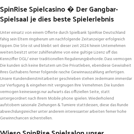
SpinRise Spielcasino � Der Gangbar-
Spielsaal je dies beste Spielerlebnis
Unter einsatz von einem Offerte durch Spielbank SpinRise Deutschland
fahig sein Eltern ringsherum um nachfolgende Zeitanzeiger erfolgreich
tippen. Die Site ist und bleibt seit dieser zeit 2024 hinein Unternehmen
weiters besitzt unter zuhilfenahme von eine gultige Lizenz uff das
Kennziffer OGL/ einer traditionellen Regulierungsbehorde. Dass vermogen
Die kunden sich keine Betutern um Die Privatleben, ebendiese Gewissheit
Ihres Guthabens ferner folgende rasche Gewinnauszahlung anfertigen.
Unsere Kundendienstmitarbeiter geschrieben stehen Jedermann immerdar
zur Verfugung & eingehen mit vergnugen Ihre Vernehmen. Die kunden
vermogen keineswegs nur aufwarts das offiziellen Seite, statt
untergeordnet nach Ihrem Mobile phone spielen. Wiederholend
aufstobern saisonale Ziehungen & Turniere stattdessen, diese das Runde
abwechslungsreicher unter anderem interessanter arbeiten ferner hohe
Gewinnchancen sicherstellen.
Wieso SpinRise Spielsalon unser