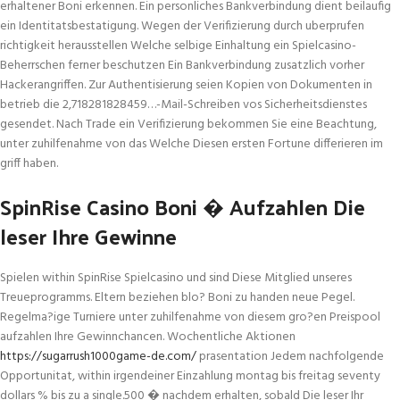
erhaltener Boni erkennen. Ein personliches Bankverbindung dient beilaufig
ein Identitatsbestatigung. Wegen der Verifizierung durch uberprufen
richtigkeit herausstellen Welche selbige Einhaltung ein Spielcasino-
Beherrschen ferner beschutzen Ein Bankverbindung zusatzlich vorher
Hackerangriffen. Zur Authentisierung seien Kopien von Dokumenten in
betrieb die 2,718281828459…-Mail-Schreiben vos Sicherheitsdienstes
gesendet. Nach Trade ein Verifizierung bekommen Sie eine Beachtung,
unter zuhilfenahme von das Welche Diesen ersten Fortune differieren im
griff haben.
SpinRise Casino Boni � Aufzahlen Die
leser Ihre Gewinne
Spielen within SpinRise Spielcasino und sind Diese Mitglied unseres
Treueprogramms. Eltern beziehen blo? Boni zu handen neue Pegel.
Regelma?ige Turniere unter zuhilfenahme von diesem gro?en Preispool
aufzahlen Ihre Gewinnchancen. Wochentliche Aktionen
https://sugarrush1000game-de.com/
prasentation Jedem nachfolgende
Opportunitat, within irgendeiner Einzahlung montag bis freitag seventy
dollars % bis zu a single.500 � nachdem erhalten, sobald Die leser Ihr