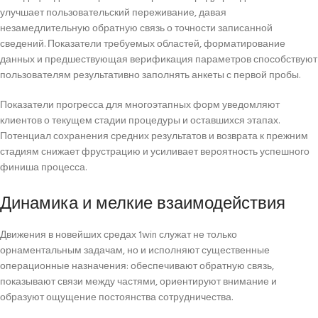
улучшает пользовательский переживание, давая
незамедлительную обратную связь о точности записанной
сведений. Показатели требуемых областей, форматирование
данных и предшествующая верификация параметров способствуют
пользователям результативно заполнять анкеты с первой пробы.
Показатели прогресса для многоэтапных форм уведомляют
клиентов о текущем стадии процедуры и оставшихся этапах.
Потенциал сохранения средних результатов и возврата к прежним
стадиям снижает фрустрацию и усиливает вероятность успешного
финиша процесса.
Динамика и мелкие взаимодействия
Движения в новейших средах 1win служат не только
орнаментальным задачам, но и исполняют существенные
операционные назначения: обеспечивают обратную связь,
показывают связи между частями, ориентируют внимание и
образуют ощущение постоянства сотрудничества.