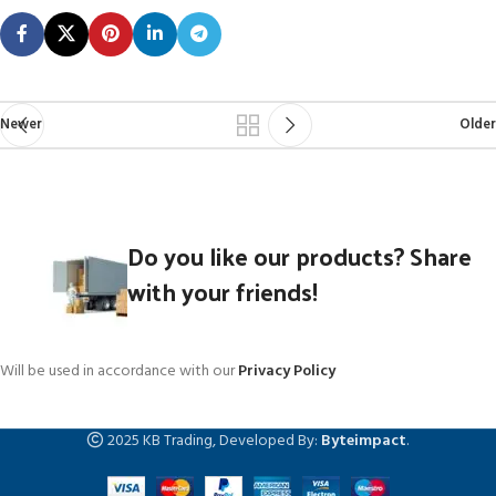
Newer
Older
Do you like our products? Share
with your friends!
Will be used in accordance with our
Privacy Policy
2025 KB Trading, Developed By:
Byteimpact
.