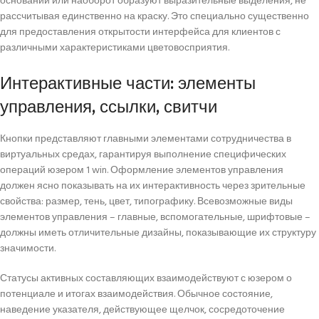
основании или наоборот образуют выразительные выделения, не
рассчитывая единственно на краску. Это специально существенно
для предоставления открытости интерфейса для клиентов с
различными характеристиками цветовосприятия.
Интерактивные части: элементы
управления, ссылки, свитчи
Кнопки представляют главными элементами сотрудничества в
виртуальных средах, гарантируя выполнение специфических
операций юзером 1 win. Оформление элементов управления
должен ясно показывать на их интерактивность через зрительные
свойства: размер, тень, цвет, типографику. Всевозможные виды
элементов управления – главные, вспомогательные, шрифтовые –
должны иметь отличительные дизайны, показывающие их структуру
значимости.
Статусы активных составляющих взаимодействуют с юзером о
потенциале и итогах взаимодействия. Обычное состояние,
наведение указателя, действующее щелчок, сосредоточение