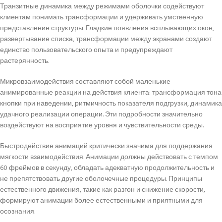
Транзитные динамика между режимами оболочки содействуют
клиентам понимать трансформации и удерживать умственную
представление структуры. Гладкие появления всплывающих окон,
развертывание списка, трансформации между экранами создают
единство пользовательского опыта и предупреждают
растерянность.
Микровзаимодействия составляют собой маленькие
анимированные реакции на действия клиента: трансформация тона
кнопки при наведении, ритмичность показателя подгрузки, динамика
удачного реализации операции. Эти подробности значительно
воздействуют на восприятие уровня и чувствительности среды.
Быстродействие анимаций критически значима для поддержания
мягкости взаимодействия. Анимации должны действовать с темпом
60 фреймов в секунду, обладать адекватную продолжительность и
не препятствовать другие оболочечные процедуры. Принципы
естественного движения, такие как разгон и снижение скорости,
формируют анимации более естественными и приятными для
осознания.