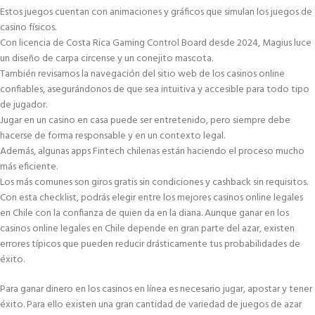
Estos juegos cuentan con animaciones y gráficos que simulan los juegos de
casino físicos.
Con licencia de Costa Rica Gaming Control Board desde 2024, Magius luce
un diseño de carpa circense y un conejito mascota.
También revisamos la navegación del sitio web de los casinos online
confiables, asegurándonos de que sea intuitiva y accesible para todo tipo
de jugador.
Jugar en un casino en casa puede ser entretenido, pero siempre debe
hacerse de forma responsable y en un contexto legal.
Además, algunas apps Fintech chilenas están haciendo el proceso mucho
más eficiente.
Los más comunes son giros gratis sin condiciones y cashback sin requisitos.
Con esta checklist, podrás elegir entre los mejores casinos online legales
en Chile con la confianza de quien da en la diana. Aunque ganar en los
casinos online legales en Chile depende en gran parte del azar, existen
errores típicos que pueden reducir drásticamente tus probabilidades de
éxito.
Para ganar dinero en los casinos en línea es necesario jugar, apostar y tener
éxito. Para ello existen una gran cantidad de variedad de juegos de azar