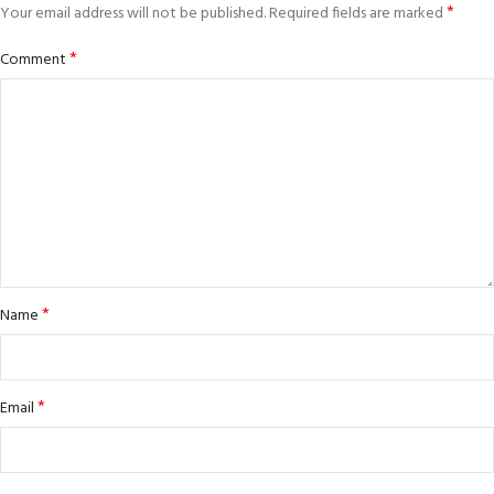
*
Your email address will not be published.
Required fields are marked
*
Comment
*
Name
*
Email