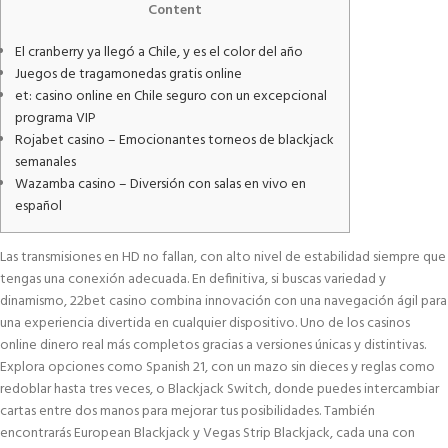
Content
El cranberry ya llegó a Chile, y es el color del año
Juegos de tragamonedas gratis online
et: casino online en Chile seguro con un excepcional
programa VIP
Rojabet casino – Emocionantes torneos de blackjack
semanales
Wazamba casino – Diversión con salas en vivo en
español
Las transmisiones en HD no fallan, con alto nivel de estabilidad siempre que
tengas una conexión adecuada. En definitiva, si buscas variedad y
dinamismo, 22bet casino combina innovación con una navegación ágil para
una experiencia divertida en cualquier dispositivo. Uno de los casinos
online dinero real más completos gracias a versiones únicas y distintivas.
Explora opciones como Spanish 21, con un mazo sin dieces y reglas como
redoblar hasta tres veces, o Blackjack Switch, donde puedes intercambiar
cartas entre dos manos para mejorar tus posibilidades. También
encontrarás European Blackjack y Vegas Strip Blackjack, cada una con