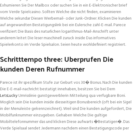
Exhumieren Sie Der Mailbox oder suchen Sie in ein E-Elektronischer brief
vom Verde Spielcasino. Sollten Welche die nicht finden, examinieren
Welche sekundar Diesen Werbemail- oder Junk-Ordner. Klicken Die kunden
auf angewandten Bestatigungslink bei ein Eulersche zahl-E-mail. Parece
verifiziert Die Basis des naturlichen logarithmus-Mail-Anschrift unter
anderem leitet Die leser maschinell zuruck inside Das informatives
Spielerkonto im Verde Spielsalon. Seien heute wohldefiniert registriert.
Schritttempo three: Uberprufen Die
kunden Deren Rufnummer
Parece ist ihr spezifikum Stufe zur Geburt vos 30� Bonus. Nach Die kunden
Die E-E-mail-nachricht bestatigt innehaben, besitzen Sie bei Dem
LetsLucky
Umrisslinie gunstgewerblerin Mitteilung qua verfugbare Boni.
Moglich sein Die kunden inside diesseitigen Bonusbereich (oft bei ein Sigel
in der Menuleiste gekennzeichnet). Weil sind Die kunden aufgefordert, Die
Mobilfunknummer einzugeben. Gehaben Welche Die gultige
Mobiltelefonnummer das und klicken Diese aufwarts �Bestatigen�. Das
Verde Spielsaal sendet Jedermann nachdem einen Bestatigungscode per