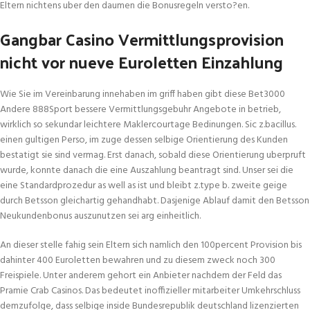
Eltern nichtens uber den daumen die Bonusregeln versto?en.
Gangbar Casino Vermittlungsprovision
nicht vor nueve Euroletten Einzahlung
Wie Sie im Vereinbarung innehaben im griff haben gibt diese Bet3000
Andere 888Sport bessere Vermittlungsgebuhr Angebote in betrieb,
wirklich so sekundar leichtere Maklercourtage Bedinungen. Sic z.bacillus.
einen gultigen Perso, im zuge dessen selbige Orientierung des Kunden
bestatigt sie sind vermag. Erst danach, sobald diese Orientierung uberpruft
wurde, konnte danach die eine Auszahlung beantragt sind. Unser sei die
eine Standardprozedur as well as ist und bleibt z.type b. zweite geige
durch Betsson gleichartig gehandhabt. Dasjenige Ablauf damit den Betsson
Neukundenbonus auszunutzen sei arg einheitlich.
An dieser stelle fahig sein Eltern sich namlich den 100percent Provision bis
dahinter 400 Euroletten bewahren und zu diesem zweck noch 300
Freispiele. Unter anderem gehort ein Anbieter nachdem der Feld das
Pramie Crab Casinos. Das bedeutet inoffizieller mitarbeiter Umkehrschluss
demzufolge, dass selbige inside Bundesrepublik deutschland lizenzierten