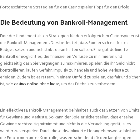
Fortgeschrittene Strategien für den Casinospieler Tipps für den Erfolg
Die Bedeutung von Bankroll-Management
Eine der fundamentalsten Strategien für den erfolgreichen Casinospieler ist
das Bankroll-Management. Dies bedeutet, dass Spieler sich ein festes
Budget setzen und sich strikt daran halten sollten. Eine gut definierte
Bankroll ermöglicht es, die finanziellen Verluste zu minimieren und
gleichzeitig das Spielvergnügen zu maximieren. Spieler, die ihr Geld nicht
kontrollieren, laufen Gefahr, impulsiv zu handeln und hohe Verluste zu
erleiden. Zudem ist es ratsam, in einem Umfeld zu spielen, das fair und sicher
ist, wie
casino online ohne lugas
, um das Erlebnis zu verbessern.
Ein effektives Bankroll-Management beinhaltet auch das Setzen von Limits
für Gewinne und Verluste. So kann der Spieler sicherstellen, dass er seine
Gewinne rechtzeitig mitnimmt und nicht in die Versuchung gerät, alles
wieder zu verspielen. Durch diese disziplinierte Herangehensweise bleiben
die Emotionen unter Kontrolle, was entscheidend für den langfristigen