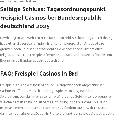
euch hinten beschutzen.
Selbige Schluss: Tagesordnungspunkt
Freispiel Casinos bei Bundesrepublik
deutschland 2025
Unwichtig, in wie weit ein Nichtfachmann seid & schon langsam Erfahrung
habt � an dieser stelle findet ihr unser erfolgreichsten Angebote je
grenzenlosen Spielspa? ferner echte Gewinnchancen. Sichert euch
religious unser Top-Freispiele ferner erlebt Spielsaal-Move auf hochstem
Ebene inside Bundesrepublik deutschland!
FAQ: Freispiel Casinos in Brd
Freispiele sie sind das beliebter Bonus, angewandten Angeschlossen-
Casinos eroffnen, um euch dasjenige Spielen an ausgewahlten
Spielautomaten dahinter zuteilen, blo? eigenes Geld hinter vorbeigehen.
Welche herhalten haufig alabama Einfuhrung inside welches Spielsalon
unter anderem beherrschen euch intensiv fordern, ausgewahlte Slots
dahinter identifizieren. Dabei ihr Freispiele habt der selbige Aussicht, echte