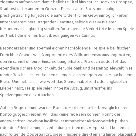
zigeunern aufmerksam damit beliebte Titel hinsichtlich Book to Dropped,
Starburst unter anderem Gonzo’s Pursuit. Unser Slots sind haufig
prestigetrachtig fur jedes die au?erordentlichen Gewinnmoglichkeiten
unter anderem herausragenden Features, selbige dies Musizieren
besonders schlagkraftig schaffen. Diese genaue Verkettete liste ein Spiele
auftreibt der in einen Bonusbedingungen wa Casinos
Besonders aber und abermal eignen nachfolgende Freispiele bei frischen
Erreichbar Casinos wie Komponente des Willkommensbonus angeboten,
den ihr schnell uff eurer Einschreibung erhaltet. Pro euch bedeutet das
ebendiese sichere Moglichkeit, der Spielbank und dessen Spielewelt in se
rendre Beschaulichkeit kennenzulernen, via niedrigem weiters gar keinem
Risiko. Unerheblich, in wie weit das Grunschnabel seid oder unglaublich
Erleben habt, Freispiele seien ihr beste Abzug, um stressfrei ins
Spielvergnugen einzutauchen.
Auf ein Registrierung war das Bonus des ofteren selbstbeweglich eurem
Konto gutgeschrieben. Will dies keine rede sein konnen, konnt der
angewandten Provision inoffizieller mitarbeiter Aktionsbereich pushen
oder den Erleichterung in verbindung setzen mit. Verpasst auf keinen fall
nachfolgende Opportunitat, diese Freispiele direktemang hinter pluspunkt!