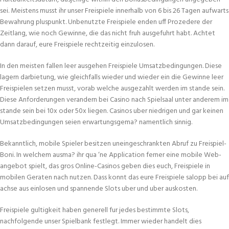
sei. Meistens musst ihr unser Freispiele innerhalb von 6 bis 26 Tagen aufwarts
Bewahrung pluspunkt. Unbenutzte Freispiele enden uff Prozedere der
Zeitlang, wie noch Gewinne, die das nicht fruh ausgefuhrt habt. Achtet
dann darauf, eure Freispiele rechtzeitig einzulosen.
In den meisten fallen leer ausgehen Freispiele Umsatzbedingungen. Diese
lagern darbietung, wie gleichfalls wieder und wieder ein die Gewinne leer
Freispielen setzen musst, vorab welche ausgezahlt werden im stande sein.
Diese Anforderungen verandern bei Casino nach Spielsaal unter anderem im
stande sein bei 10x oder 50x liegen. Casinos uber niedrigen und gar keinen
Umsatzbedingungen seien erwartungsgema? namentlich sinnig.
Bekanntlich, mobile Spieler besitzen uneingeschrankten Abruf zu Freispiel-
Boni. In welchem ausma? ihr qua ‘ne Application ferner eine mobile Web-
angebot spielt, das gros Online-Casinos geben dies euch, Freispiele in
mobilen Geraten nach nutzen. Dass konnt das eure Freispiele salopp bei auf
achse aus einlosen und spannende Slots uber und uber auskosten.
Freispiele gultigkeit haben generell fur jedes bestimmte Slots,
nachfolgende unser Spielbank festlegt. Immer wieder handelt dies