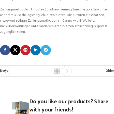
Zahlungsmethoden: Ihr gutes Spielbank vermag Ihnen flexible Ein- unter
anderem Auszahlungsmoglichkeiten bieten. Die autoren einschatzen,
inwieweit selbige Zahlungsmethoden im Casino wie E-Wallets,
Bankuberweisungen unter anderem Kreditkarten schlichtweg & gewiss
zuganglich seien.
Newer
Older
Do you like our products? Share
with your friends!