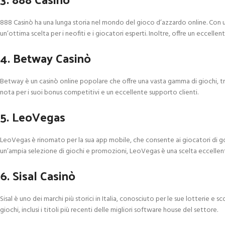
888 Casinò ha una lunga storia nel mondo del gioco d’azzardo online. Con un
un’ottima scelta per i neofiti e i giocatori esperti. Inoltre, offre un eccell
4. Betway Casinò
Betway è un casinò online popolare che offre una vasta gamma di giochi, tr
nota per i suoi bonus competitivi e un eccellente supporto clienti.
5. LeoVegas
LeoVegas è rinomato per la sua app mobile, che consente ai giocatori di go
un’ampia selezione di giochi e promozioni, LeoVegas è una scelta eccellen
6. Sisal Casinò
Sisal è uno dei marchi più storici in Italia, conosciuto per le sue lotterie e 
giochi, inclusi i titoli più recenti delle migliori software house del settore.