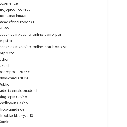
Experience
mojopicon.com.es
montanachina.cl
names for ai robots 1
NEWS
oceanida.mxcasino-online-bono-por-
registro
oceanida.mxcasino-online-con-bono-sin-
deposito
other
oxd.cl
pedropool-2026.cl
plyas-media.ru 150
Public
radiotaximaldonado.cl
Ringospin Casino
Shelbywin Casino
shop-tiande.de
shopblackberry.ru 10
Spiele