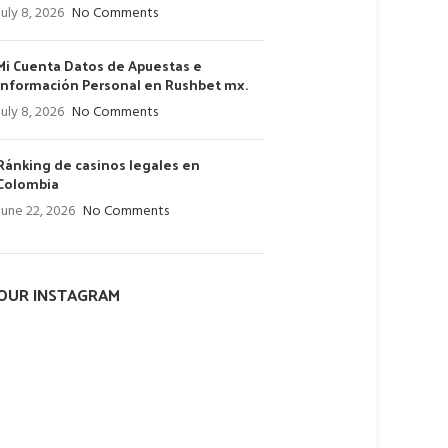
July 8, 2026
No Comments
Mi Cuenta Datos de Apuestas e
Información Personal en Rushbet mx.
July 8, 2026
No Comments
Ránking de casinos legales en
Colombia
June 22, 2026
No Comments
OUR INSTAGRAM