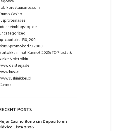
tegory%
tobikorestaurante.com
Trumo Casino
tusproteinas.es
udenheimbbqshop.de
Uncategorized
up-capital.ru 150, 200
vkusv-promokod.ru 2000
Voitokkaimmat Kasinot 2025: TOP-Lista &
Vinkit Voittoihin
www.daistesja.de
www.kuss.cl
www.sushinikkei.cl
Сasino
RECENT POSTS
Mejor Casino Bono sin Depósito en
México Lista 2026