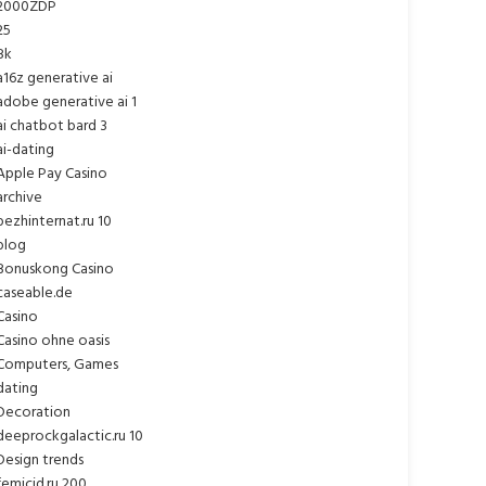
2000ZDP
25
8k
a16z generative ai
adobe generative ai 1
ai chatbot bard 3
ai-dating
Apple Pay Casino
archive
bezhinternat.ru 10
blog
Bonuskong Casino
caseable.de
Casino
Casino ohne oasis
Computers, Games
dating
Decoration
deeprockgalactic.ru 10
Design trends
femicid.ru 200