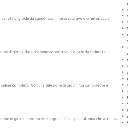
 varietà di giochi da casinò, scommesse sportive e un’interfaccia
ioni di gioco, dalle scommesse sportive ai giochi da casinò. La
online completo. Con una selezione di giochi, tra cui roulette e
zione di giochi e promozioni regolari, è una piattaforma che attira sia