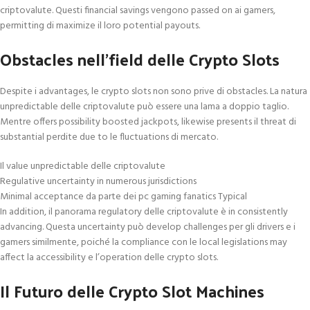
criptovalute. Questi financial savings vengono passed on ai gamers,
permitting di maximize il loro potential payouts.
Obstacles nell’field delle Crypto Slots
Despite i advantages, le crypto slots non sono prive di obstacles. La natura
unpredictable delle criptovalute può essere una lama a doppio taglio.
Mentre offers possibility boosted jackpots, likewise presents il threat di
substantial perdite due to le fluctuations di mercato.
Il value unpredictable delle criptovalute
Regulative uncertainty in numerous jurisdictions
Minimal acceptance da parte dei pc gaming fanatics Typical
In addition, il panorama regulatory delle criptovalute è in consistently
advancing. Questa uncertainty può develop challenges per gli drivers e i
gamers similmente, poiché la compliance con le local legislations may
affect la accessibility e l’operation delle crypto slots.
Il Futuro delle Crypto Slot Machines