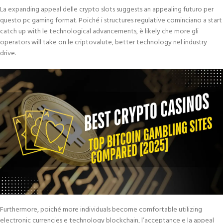
La expanding appeal delle crypto slots suggests an appealing futuro per
questo pc gaming format. Poiché i structures regulative cominciano a start
catch up with le technological advancements, è likely che more gli
operators will take on le criptovalute, better technology nel industry
drive.
Furthermore, poiché more individuals become comfortable utilizing
electronic currencies e technology blockchain, l’acceptance e la appeal