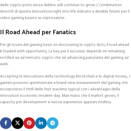
delle crypto ports senza dubbio will continue to grow. L’combination
smooth di queste innovations right into life indicate a durable futuro per il
video gaming basato su criptovalute.
Il Road Ahead per Fanatics
Per gli lovers del gaming keen on discovering le crypto slots, il road ahead
è loaded with opportunity. La key per il successo depends on remaining
notified sia sul mercato crypto che sul advancing panorama del gaming sul
web.
Accepting le innovations della technology blockchain e le digital money, i
gamers possono sperimentare a brand-new measurement del gaming che
incorporates il thrill delle fruit machine typical con i advantages della
innovation economic modern-day. Man mano che il market grows, il
capacity per development e nuove esperienze appears endless.