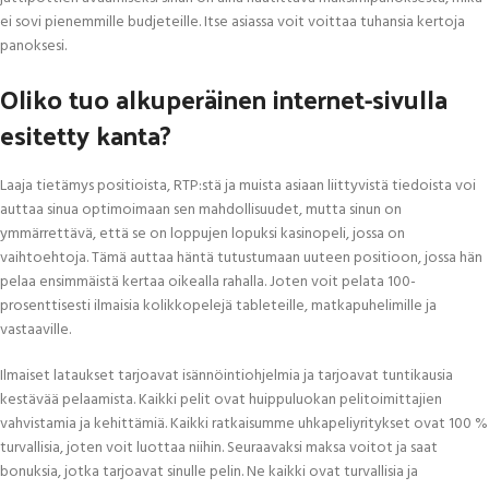
ei sovi pienemmille budjeteille. Itse asiassa voit voittaa tuhansia kertoja
panoksesi.
Oliko tuo alkuperäinen internet-sivulla
esitetty kanta?
Laaja tietämys positioista, RTP:stä ja muista asiaan liittyvistä tiedoista voi
auttaa sinua optimoimaan sen mahdollisuudet, mutta sinun on
ymmärrettävä, että se on loppujen lopuksi kasinopeli, jossa on
vaihtoehtoja. Tämä auttaa häntä tutustumaan uuteen positioon, jossa hän
pelaa ensimmäistä kertaa oikealla rahalla. Joten voit pelata 100-
prosenttisesti ilmaisia ​​kolikkopelejä tableteille, matkapuhelimille ja
vastaaville.
Ilmaiset lataukset tarjoavat isännöintiohjelmia ja tarjoavat tuntikausia
kestävää pelaamista. Kaikki pelit ovat huippuluokan pelitoimittajien
vahvistamia ja kehittämiä. Kaikki ratkaisumme uhkapeliyritykset ovat 100 %
turvallisia, joten voit luottaa niihin. Seuraavaksi maksa voitot ja saat
bonuksia, jotka tarjoavat sinulle pelin. Ne kaikki ovat turvallisia ja