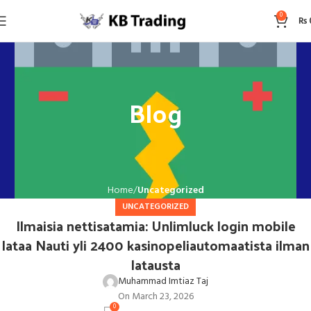
0
₨
Blog
Home
Uncategorized
UNCATEGORIZED
Ilmaisia ​​nettisatamia: Unlimluck login mobile
lataa Nauti yli 2400 kasinopeliautomaatista ilman
latausta
Muhammad Imtiaz Taj
On March 23, 2026
0