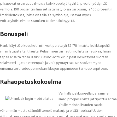
julkaisevat usein uusia ilmaisia ​​kolikkopelejä tyylillä, ja voit hyödyntää
vanhoja. 100 prosentin ilmaiset satamat, joissa on bonus, ja 100 prosentin
ilmaiskierrokset, joissa on tällaisia ​​symboleja, lisäävät myös
voittoyhdistelmien saamisen todennäköisyyttä.
Bonuspeli
Hanki käyttöoikeus heti, niin voit pelata yli 32 178 ilmaista kolikkopeliä
ilman latausta tai tilausta. Pelaaminen on nautinnollista ja hauskaa, ilman
tapaa ansaita rahaa. Kaikki CasinoSlotsGurun pelit keskittyvät suoraan
selaimeesi – jatka eteenpäin ja voit pyöräyttää. Ne sopivat myös
erinomaisesti videopelimekaniikkojen oppimiseen tai hauskanpitoon.
Rahaopetuskokoelma
Vanhalla pelikoneella pelaaminen
ilman progressiivista jättipottia antaa
sinulle mahdollisuuden saada
vähemmän mutta säännöllisempiä maksuja ja pitää hauskaa! Uusien
jättipottien avaamiseksi sinun on aina nautittava maksimipanoksesta, mikä