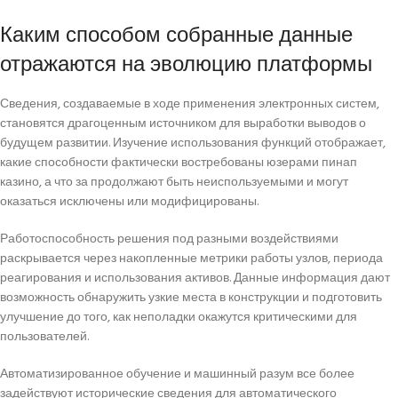
Каким способом собранные данные
отражаются на эволюцию платформы
Сведения, создаваемые в ходе применения электронных систем,
становятся драгоценным источником для выработки выводов о
будущем развитии. Изучение использования функций отображает,
какие способности фактически востребованы юзерами пинап
казино, а что за продолжают быть неиспользуемыми и могут
оказаться исключены или модифицированы.
Работоспособность решения под разными воздействиями
раскрывается через накопленные метрики работы узлов, периода
реагирования и использования активов. Данные информация дают
возможность обнаружить узкие места в конструкции и подготовить
улучшение до того, как неполадки окажутся критическими для
пользователей.
Автоматизированное обучение и машинный разум все более
задействуют исторические сведения для автоматического