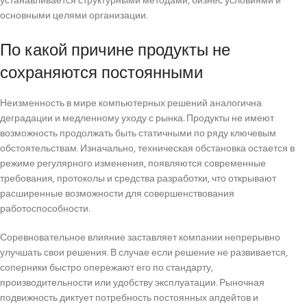
устанавливается структурными методами, бизнес условиями и
основными целями организации.
По какой причине продукты не
сохраняются постоянными
Неизменность в мире компьютерных решений аналогична
деградации и медленному уходу с рынка. Продукты не имеют
возможность продолжать быть статичными по ряду ключевым
обстоятельствам. Изначально, техническая обстановка остается в
режиме регулярного изменения, появляются современные
требования, протоколы и средства разработки, что открывают
расширенные возможности для совершенствования
работоспособности.
Соревновательное влияние заставляет компании непрерывно
улучшать свои решения. В случае если решение не развивается,
соперники быстро опережают его по стандарту,
производительности или удобству эксплуатации. Рыночная
подвижность диктует потребность постоянных апдейтов и