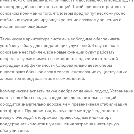
пинап ясно определена: устойчивость и достоверность всегда идут в
авангарде добавления новых опций. Такой принцип строится на
основном понимании того, что юзеры предпочтут несложную, но
стабильно функционирующую решение сложному решению с
постоянными ошибками.
Техническая архитектура системы необходима обеспечивать
устойчивую базу для предстоящих улучшений. В случае если
основание нестабилен, все новые функции будут работать
непредсказуемо и имеют возможность подвести к тотальной
деградации эффективности. Следовательно девелоперы
инвестируют большое срок в совершенствование существующих
элементов перед развитием возможностей.
Коммерческие аспекты также одобряют данный подход. Устранение
важных ошибок вслед за внедрения дополнительных опций
обходится значительно дороже, чем превентивная стабилизация
платформы. Предприятия, следующие методу “надежность в
первую очередь”, отображают превосходные индикаторы
поддержания клиентов и уменьшения затрат на инженерную
обслуживание.