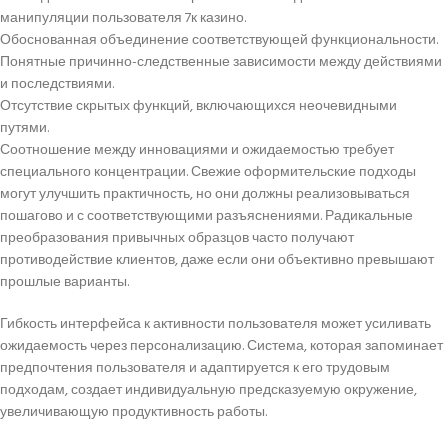
манипуляции пользователя 7к казино.
Обоснованная объединение соответствующей функциональности.
Понятные причинно-следственные зависимости между действиями
и последствиями.
Отсутствие скрытых функций, включающихся неочевидными
путями.
Соотношение между инновациями и ожидаемостью требует
специального концентрации. Свежие оформительские подходы
могут улучшить практичность, но они должны реализовываться
пошагово и с соответствующими разъяснениями. Радикальные
преобразования привычных образцов часто получают
противодействие клиентов, даже если они объективно превышают
прошлые варианты.
Гибкость интерфейса к активности пользователя может усиливать
ожидаемость через персонализацию. Система, которая запоминает
предпочтения пользователя и адаптируется к его трудовым
подходам, создает индивидуальную предсказуемую окружение,
увеличивающую продуктивность работы.