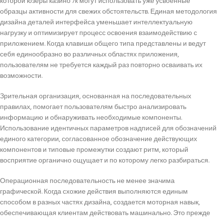
которой юзеры казино 7к могут использовать уже усвоенные
образцы активности для свежих обстоятельств. Единая методология
дизайна деталей интерфейса уменьшает интеллектуальную
нагрузку и оптимизирует процесс освоения взаимодействию с
приложением. Когда клавиши общего типа представлены и ведут
себя единообразно во различных областях приложения,
пользователям не требуется каждый раз повторно осваивать их
возможности.
Зрительная организация, основанная на последовательных
правилах, помогает пользователям быстро анализировать
информацию и обнаруживать необходимые компоненты.
Использование идентичных параметров надписей для обозначений
единого категории, согласованное обозначение действующих
компонентов и типовые промежутки создают ритм, который
восприятие органично ощущает и по которому легко разбираться.
Операционная последовательность не менее значима
графической. Когда схожие действия выполняются единым
способом в разных частях дизайна, создается моторная навык,
обеспечивающая клиентам действовать машинально. Это прежде