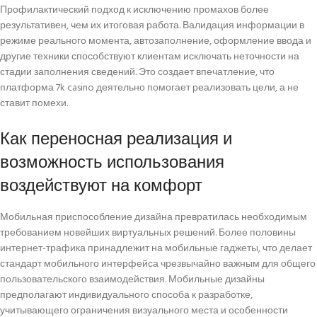
Профилактический подход к исключению промахов более
результативен, чем их итоговая работа. Валидация информации в
режиме реального момента, автозаполнение, оформление ввода и
другие техники способствуют клиентам исключать неточности на
стадии заполнения сведений. Это создает впечатление, что
платформа 7k casino деятельно помогает реализовать цели, а не
ставит помехи.
Как переносная реализация и
возможность использования
воздействуют на комфорт
Мобильная приспособление дизайна превратилась необходимым
требованием новейших виртуальных решений. Более половины
интернет-трафика принадлежит на мобильные гаджеты, что делает
стандарт мобильного интерфейса чрезвычайно важным для общего
пользовательского взаимодействия. Мобильные дизайны
предполагают индивидуального способа к разработке,
учитывающего ограничения визуального места и особенности