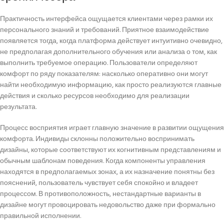
Практичность интерфейса ощущается клиентами через рамки их
персонального знаний и требований. Приятное взаимодействие
появляется тогда, когда платформа действует интуитивно очевидно,
не предполагая дополнительного обучения или анализа о том, как
выполнить требуемое операцию. Пользователи определяют
комфорт по ряду показателям: насколько оперативно они могут
найти необходимую информацию, как просто реализуются главные
действия и сколько ресурсов необходимо для реализации
результата.
Процесс восприятия играет главную значение в развитии ощущения
комфорта. Индивиды склонны положительно воспринимать
дизайны, которые соответствуют их когнитивным представлениям и
обычным шаблонам поведения. Когда компоненты управления
находятся в предполагаемых зонах, а их назначение понятны без
пояснений, пользователь чувствует себя спокойно и владеет
процессом. В противоположность, нестандартные варианты в
дизайне могут провоцировать недовольство даже при формально
правильной исполнении.