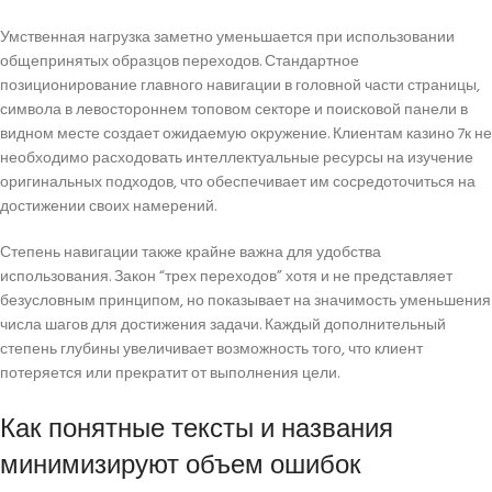
Умственная нагрузка заметно уменьшается при использовании
общепринятых образцов переходов. Стандартное
позиционирование главного навигации в головной части страницы,
символа в левостороннем топовом секторе и поисковой панели в
видном месте создает ожидаемую окружение. Клиентам казино 7к не
необходимо расходовать интеллектуальные ресурсы на изучение
оригинальных подходов, что обеспечивает им сосредоточиться на
достижении своих намерений.
Степень навигации также крайне важна для удобства
использования. Закон “трех переходов” хотя и не представляет
безусловным принципом, но показывает на значимость уменьшения
числа шагов для достижения задачи. Каждый дополнительный
степень глубины увеличивает возможность того, что клиент
потеряется или прекратит от выполнения цели.
Как понятные тексты и названия
минимизируют объем ошибок