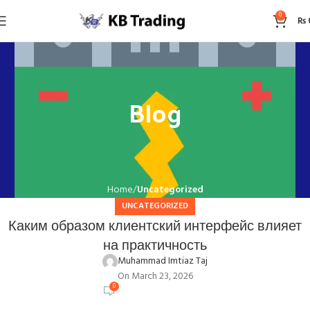
0
₨
Blog
Home
Uncategorized
UNCATEGORIZED
Каким образом клиентский интерфейс влияет
на практичность
Muhammad Imtiaz Taj
On March 23, 2026
0