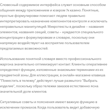
Словесный содержимое интерфейса служит основным способом
общения между приложением и юзером 7к казино. Понятные,
простые формулировки помогают людям правильно
интерпретировать назначение компонентов контроля и исключать
неправильных манипуляций. Микротексты в дизайне – названия
элементов, названия секций, советы – нуждаются специального
концентрации к формулировкам и словарю, поскольку они
напрямую воздействуют на восприятие пользователем
предлагаемых возможностей.
Использование понятной словаря вместо профессионального
жаргона значительно оптимизирует контакт. Клиенты оперативнее
определяют функции, изложенные знакомыми терминами из их
предметной зоны. Для иллюстрации, в онлайн-магазине клавиша
“Поместить в тележку” действует лучше размытого “Выбрать
изделие”, поскольку образ тележки заказов естественно ясна
значительной доле клиентов.
Ситуативные советы и пояснения имеют важную функцию в
исключении промахов. Когда пользователь видит добавочную