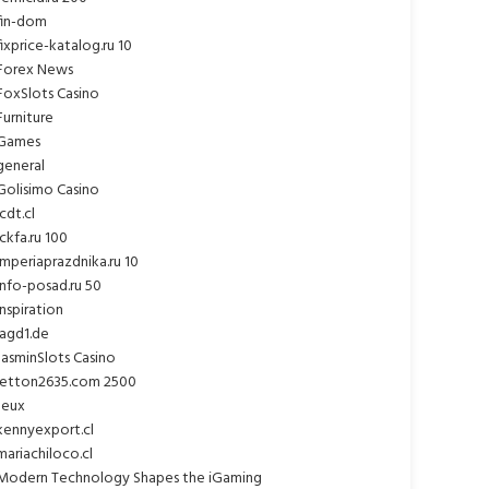
fin-dom
fixprice-katalog.ru 10
Forex News
FoxSlots Casino
Furniture
Games
general
Golisimo Casino
icdt.cl
ickfa.ru 100
imperiaprazdnika.ru 10
info-posad.ru 50
Inspiration
jagd1.de
JasminSlots Casino
jetton2635.com 2500
Jeux
kennyexport.cl
mariachiloco.cl
Modern Technology Shapes the iGaming