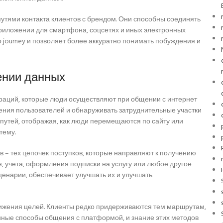
тями контакта клиентов с брендом. Они способны соединять
 приложении для смартфона, соцсетях и иных электронных
 journey и позволяет более аккуратно понимать побуждения и
ении данных
раций, которые люди осуществляют при общении с интернет
ения пользователей и обнаруживать затруднительные участки
путей, отображая, как люди перемещаются по сайту или
тему.
– тех цепочек поступков, которые направляют к получению
, учета, оформления подписки на услугу или любое другое
ценарии, обеспечивает улучшать их и улучшать
ижения целей. Клиенты редко придерживаются тем маршрутам,
нные способы общения с платформой, и знание этих методов