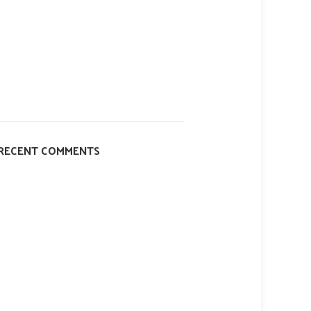
RECENT COMMENTS