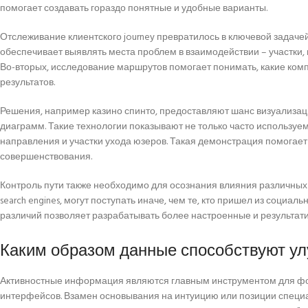
помогает создавать гораздо понятные и удобные варианты.
Отслеживание клиентского journey превратилось в ключевой задаче
обеспечивает выявлять места проблем в взаимодействии – участки,
Во-вторых, исследование маршрутов помогает понимать, какие ко
результатов.
Решения, например казино спинто, предоставляют шанс визуализа
диаграмм. Такие технологии показывают не только часто используе
направления и участки ухода юзеров. Такая демонстрация помогае
совершенствования.
Контроль пути также необходимо для осознания влияния различных
search engines, могут поступать иначе, чем те, кто пришел из соци
различий позволяет разрабатывать более настроенные и результат
Каким образом данные способствуют ул
Активностные информация являются главным инструментом для ф
интерфейсов. Взамен основывания на интуицию или позиции специа