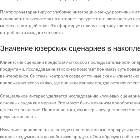
Платформы гарантируют глубокую интеграцию между различными пу
активность пользователя на интернет-ресурсе с его активностью в
местах взаимодействия. Это формирует единую картину клиентского
потребности каждого человека.
Значение юзерских сценариев в накопл
Клиентские сценарии представляют собой последовательности опе
продуктами. Исследование этих схем помогает понимать суть повед
в интерфейсе. Системы контроля создают точные схемы клиентских 
приложению spinto casino, где они задерживаются, где оставляют сис
Специальное интерес уделяется исследованию ключевых сценариев 
основных задач коммерции. Это может быть механизм приобретения
целевое поведение. Понимание того, как юзеры осуществляют эти с
результативность.
Изучение сценариев также находит альтернативные маршруты дост
которые задумывали разработчики продукта. Они образуют собстве