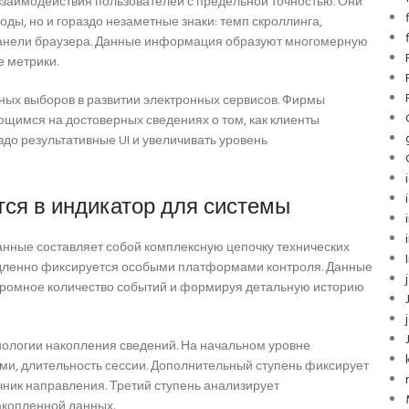
взаимодействия пользователей с предельной точностью. Они
оды, но и гораздо незаметные знаки: темп скроллинга,
 панели браузера. Данные информация образуют многомерную
 метрики.
ых выборов в развитии электронных сервисов. Фирмы
ющимся на достоверных сведениях о том, как клиенты
здо результативные UI и увеличивать уровень
ся в индикатор для системы
анные составляет собой комплексную цепочку технических
едленно фиксируется особыми платформами контроля. Данные
громное количество событий и формируя детальную историю
нологии накопления сведений. На начальном уровне
ми, длительность сессии. Дополнительный ступень фиксирует
чник направления. Третий ступень анализирует
акопленной данных.