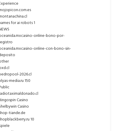
Experience
mojopicon.com.es
montanachina.cl
names for ai robots 1
NEWS
oceanida.mxcasino-online-bono-por-
registro
oceanida.mxcasino-online-con-bono-sin-
deposito
other
oxd.cl
pedropool-2026.cl
plyas-media.ru 150
Public
radiotaximaldonado.cl
Ringospin Casino
Shelbywin Casino
shop-tiande.de
shopblackberry.ru 10
Spiele