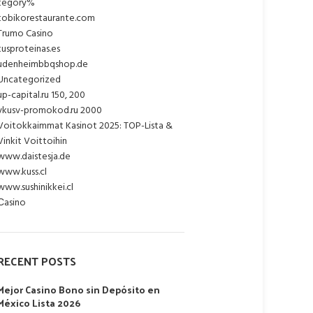
tegory%
tobikorestaurante.com
Trumo Casino
tusproteinas.es
udenheimbbqshop.de
Uncategorized
up-capital.ru 150, 200
vkusv-promokod.ru 2000
Voitokkaimmat Kasinot 2025: TOP-Lista &
Vinkit Voittoihin
www.daistesja.de
www.kuss.cl
www.sushinikkei.cl
Сasino
RECENT POSTS
Mejor Casino Bono sin Depósito en
México Lista 2026