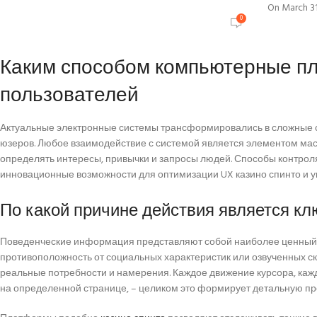
On March 31
0
Каким способом компьютерные п
пользователей
Актуальные электронные системы трансформировались в сложные 
юзеров. Любое взаимодействие с системой является элементом ма
определять интересы, привычки и запросы людей. Способы контрол
инновационные возможности для оптимизации UX казино спинто и у
По какой причине действия является к
Поведенческие информация представляют собой наиболее ценный 
противоположность от социальных характеристик или озвученных с
реальные потребности и намерения. Каждое движение курсора, каж
на определенной странице, – целиком это формирует детальную пр