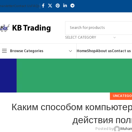
ewsletter
Contact Us
FAQs
SELECT CATEGORY
Browse Categories
Home
Shop
About us
Contact us
UNCATEGO
Каким способом компьюте
действия по
Posted by
Muham