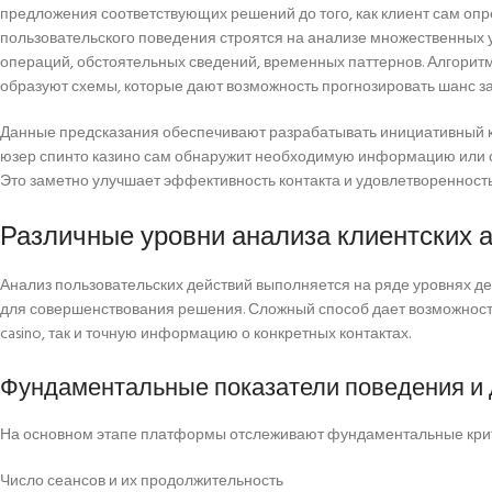
предложения соответствующих решений до того, как клиент сам о
пользовательского поведения строятся на анализе множественных у
операций, обстоятельных сведений, временных паттернов. Алгор
образуют схемы, которые дают возможность прогнозировать шанс з
Данные предсказания обеспечивают разрабатывать инициативный кл
юзер спинто казино сам обнаружит необходимую информацию или о
Это заметно улучшает эффективность контакта и удовлетворенность
Различные уровни анализа клиентских 
Анализ пользовательских действий выполняется на ряде уровнях д
для совершенствования решения. Сложный способ дает возможность
casino, так и точную информацию о конкретных контактах.
Фундаментальные показатели поведения и 
На основном этапе платформы отслеживают фундаментальные крит
Число сеансов и их продолжительность