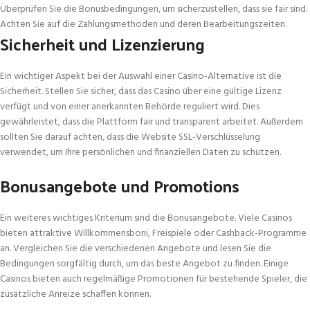
Überprüfen Sie die Bonusbedingungen, um sicherzustellen, dass sie fair sind.
Achten Sie auf die Zahlungsmethoden und deren Bearbeitungszeiten.
Sicherheit und Lizenzierung
Ein wichtiger Aspekt bei der Auswahl einer Casino-Alternative ist die
Sicherheit. Stellen Sie sicher, dass das Casino über eine gültige Lizenz
verfügt und von einer anerkannten Behörde reguliert wird. Dies
gewährleistet, dass die Plattform fair und transparent arbeitet. Außerdem
sollten Sie darauf achten, dass die Website SSL-Verschlüsselung
verwendet, um Ihre persönlichen und finanziellen Daten zu schützen.
Bonusangebote und Promotions
Ein weiteres wichtiges Kriterium sind die Bonusangebote. Viele Casinos
bieten attraktive Willkommensboni, Freispiele oder Cashback-Programme
an. Vergleichen Sie die verschiedenen Angebote und lesen Sie die
Bedingungen sorgfältig durch, um das beste Angebot zu finden. Einige
Casinos bieten auch regelmäßige Promotionen für bestehende Spieler, die
zusätzliche Anreize schaffen können.