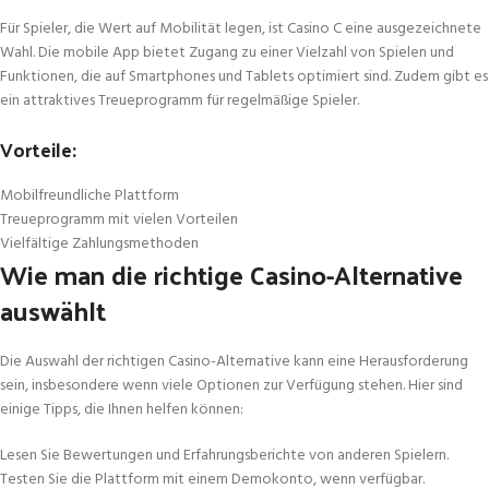
Für Spieler, die Wert auf Mobilität legen, ist Casino C eine ausgezeichnete
Wahl. Die mobile App bietet Zugang zu einer Vielzahl von Spielen und
Funktionen, die auf Smartphones und Tablets optimiert sind. Zudem gibt es
ein attraktives Treueprogramm für regelmäßige Spieler.
Vorteile:
Mobilfreundliche Plattform
Treueprogramm mit vielen Vorteilen
Vielfältige Zahlungsmethoden
Wie man die richtige Casino-Alternative
auswählt
Die Auswahl der richtigen Casino-Alternative kann eine Herausforderung
sein, insbesondere wenn viele Optionen zur Verfügung stehen. Hier sind
einige Tipps, die Ihnen helfen können:
Lesen Sie Bewertungen und Erfahrungsberichte von anderen Spielern.
Testen Sie die Plattform mit einem Demokonto, wenn verfügbar.