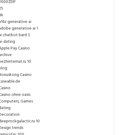
2000ZDP
25
8k
a16z generative ai
adobe generative ai 1
ai chatbot bard 3
ai-dating
Apple Pay Casino
archive
bezhinternat.ru 10
blog
Bonuskong Casino
caseable.de
Casino
Casino ohne oasis
Computers, Games
dating
Decoration
deeprockgalactic.ru 10
Design trends
femicid.ru 200