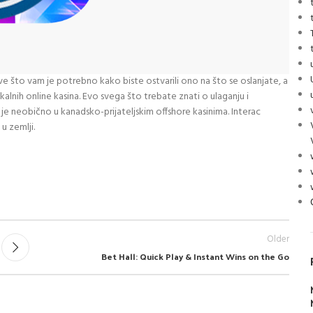
 što vam je potrebno kako biste ostvarili ono na što se oslanjate, a
kalnih online kasina. Evo svega što trebate znati o ulaganju i
o je neobično u kanadsko-prijateljskim offshore kasinima. Interac
u zemlji.
Older
Bet Hall: Quick Play & Instant Wins on the Go