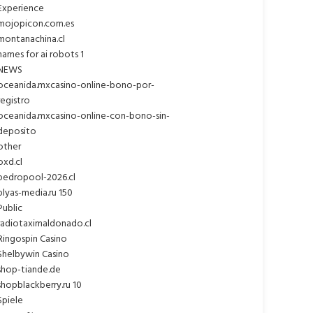
Experience
mojopicon.com.es
montanachina.cl
names for ai robots 1
NEWS
oceanida.mxcasino-online-bono-por-
registro
oceanida.mxcasino-online-con-bono-sin-
deposito
other
oxd.cl
pedropool-2026.cl
plyas-media.ru 150
Public
radiotaximaldonado.cl
Ringospin Casino
Shelbywin Casino
shop-tiande.de
shopblackberry.ru 10
Spiele