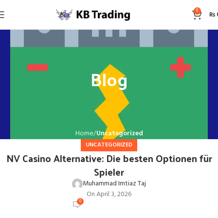
0
₨
Blog
Home
Uncategorized
UNCATEGORIZED
NV Casino Alternative: Die besten Optionen für
Spieler
Muhammad Imtiaz Taj
On April 3, 2026
0