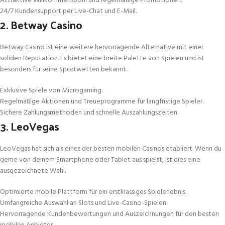
Attraktive Willkommensboni und regelmäßige Promotionen.
24/7 Kundensupport per Live-Chat und E-Mail.
2. Betway Casino
Betway Casino ist eine weitere hervorragende Alternative mit einer
soliden Reputation. Es bietet eine breite Palette von Spielen und ist
besonders für seine Sportwetten bekannt.
Exklusive Spiele von Microgaming.
Regelmäßige Aktionen und Treueprogramme für langfristige Spieler.
Sichere Zahlungsmethoden und schnelle Auszahlungszeiten.
3. LeoVegas
LeoVegas hat sich als eines der besten mobilen Casinos etabliert. Wenn du
gerne von deinem Smartphone oder Tablet aus spielst, ist dies eine
ausgezeichnete Wahl.
Optimierte mobile Plattform für ein erstklassiges Spielerlebnis.
Umfangreiche Auswahl an Slots und Live-Casino-Spielen.
Hervorragende Kundenbewertungen und Auszeichnungen für den besten