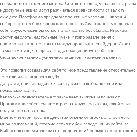
выбранного платежного метода. Соответственно, условия отыгрыша
и доступные акции могут различаться в зависимости от валюты
аккаунта. Платформа предлагает понятные условия и широкий
выбор контента без лишних надстроек. JoyCasino зарекомендовало
себя в русскоязычном сегменте как казино без обмана. Игрокам
доступны слоты, настольные, live- и instant-развлечения с
оригинальным контентом от международных провайдеров. Стоит
также отметить, что проект гордо позиционирует себя как
безопасное казино с усиленной защитой платежей и данных.
Это позволит создать для себя точное представление относительно
того или иного игрового клуба.
Допустим, они последовали совету выше и выбрали одно или
нескольких казино.
Как только пользователь его закрывает, выигрыши исчезают.
Программное обеспечение играет важную роль в том, какой опыт
получит пользователь.
В целом эти три простые действия отделяют игрока от огромного
мира развлечений, которые есть в любом заведении из рейтинга.
Выбор платформы зависит от предпочтений пользователя, но важно