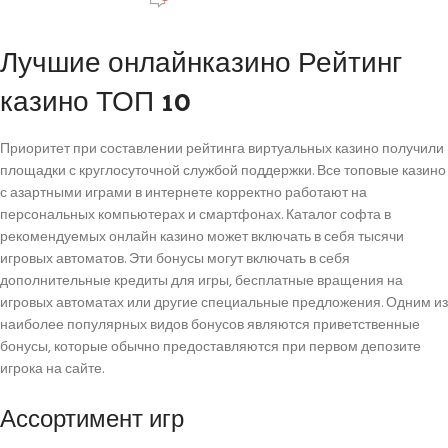
Лучшие онлайнказино Рейтинг
казино ТОП 10
Приоритет при составлении рейтинга виртуальных казино получили
площадки с круглосуточной службой поддержки. Все топовые казино
с азартными играми в интернете корректно работают на
персональных компьютерах и смартфонах. Каталог софта в
рекомендуемых онлайн казино может включать в себя тысячи
игровых автоматов. Эти бонусы могут включать в себя
дополнительные кредиты для игры, бесплатные вращения на
игровых автоматах или другие специальные предложения. Одним из
наиболее популярных видов бонусов являются приветственные
бонусы, которые обычно предоставляются при первом депозите
игрока на сайте.
Ассортимент игр