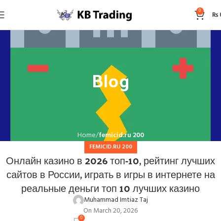
0
₨
Blog
Home
femicid.ru 200
FEMICID.RU 200
Онлайн казино в 2026 топ-10, рейтинг лучших
сайтов в России, играть в игры в интернете на
реальные деньги топ 10 лучших казино
Muhammad Imtiaz Taj
On March 20, 2026
0