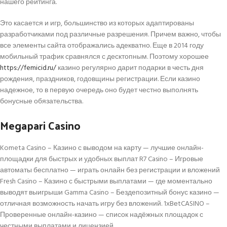
нашего рейтинга.
Это касается и игр, большинство из которых адаптированы
разработчиками под различные разрешения. Причем важно, чтобы
все элементы сайта отображались адекватно. Еще в 2014 году
мобильный трафик сравнялся с десктопным. Поэтому хорошее
https://femicid.ru/
казино регулярно дарит подарки в честь дня
рождения, праздников, годовщины регистрации. Если казино
надежное, то в первую очередь оно будет честно выполнять
бонусные обязательства.
Megapari Casino
Kometa Casino – Казино с выводом на карту — лучшие онлайн-
площадки для быстрых и удобных выплат R7 Casino – Игровые
автоматы бесплатно — играть онлайн без регистрации и вложений
Fresh Casino – Казино с быстрыми выплатами — где моментально
выводят выигрыши Gamma Casino – Бездепозитный бонус казино —
отличная возможность начать игру без вложений. 1хBеtCASINO –
Проверенные онлайн-казино — список надёжных площадок с
честными выплатами и лицензией