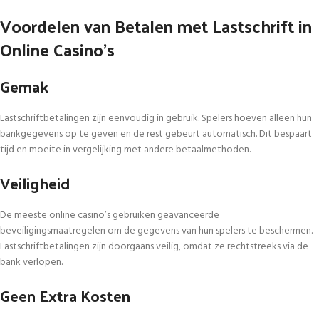
Voordelen van Betalen met Lastschrift in
Online Casino’s
Gemak
Lastschriftbetalingen zijn eenvoudig in gebruik. Spelers hoeven alleen hun
bankgegevens op te geven en de rest gebeurt automatisch. Dit bespaart
tijd en moeite in vergelijking met andere betaalmethoden.
Veiligheid
De meeste online casino’s gebruiken geavanceerde
beveiligingsmaatregelen om de gegevens van hun spelers te beschermen.
Lastschriftbetalingen zijn doorgaans veilig, omdat ze rechtstreeks via de
bank verlopen.
Geen Extra Kosten