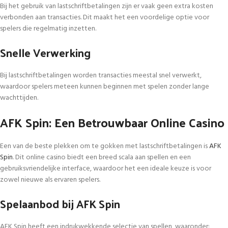
Bij het gebruik van lastschriftbetalingen zijn er vaak geen extra kosten
verbonden aan transacties. Dit maakt het een voordelige optie voor
spelers die regelmatig inzetten.
Snelle Verwerking
Bij lastschriftbetalingen worden transacties meestal snel verwerkt,
waardoor spelers meteen kunnen beginnen met spelen zonder lange
wachttijden.
AFK Spin: Een Betrouwbaar Online Casino
Een van de beste plekken om te gokken met lastschriftbetalingen is
AFK
Spin
. Dit online casino biedt een breed scala aan spellen en een
gebruiksvriendelijke interface, waardoor het een ideale keuze is voor
zowel nieuwe als ervaren spelers.
Spelaanbod bij AFK Spin
AFK Spin heeft een indrukwekkende selectie van spellen, waaronder: