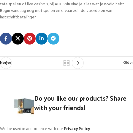
tafelspellen of live casino’s, bij AFK Spin vind je alles wat je nodig hebt.
Begin vandaag nog met spelen en ervaar zelf de voordelen van
lastschriftbetalingen!
Newer
Older
Do you like our products? Share
with your friends!
Will be used in accordance with our
Privacy Policy