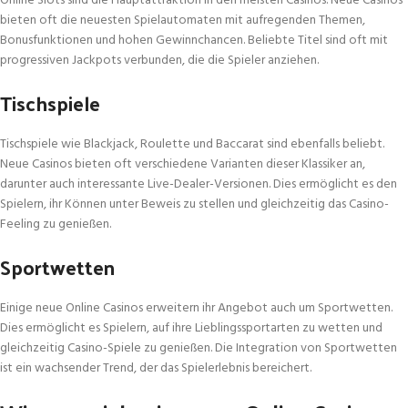
Online Slots sind die Hauptattraktion in den meisten Casinos. Neue Casinos
bieten oft die neuesten Spielautomaten mit aufregenden Themen,
Bonusfunktionen und hohen Gewinnchancen. Beliebte Titel sind oft mit
progressiven Jackpots verbunden, die die Spieler anziehen.
Tischspiele
Tischspiele wie Blackjack, Roulette und Baccarat sind ebenfalls beliebt.
Neue Casinos bieten oft verschiedene Varianten dieser Klassiker an,
darunter auch interessante Live-Dealer-Versionen. Dies ermöglicht es den
Spielern, ihr Können unter Beweis zu stellen und gleichzeitig das Casino-
Feeling zu genießen.
Sportwetten
Einige neue Online Casinos erweitern ihr Angebot auch um Sportwetten.
Dies ermöglicht es Spielern, auf ihre Lieblingssportarten zu wetten und
gleichzeitig Casino-Spiele zu genießen. Die Integration von Sportwetten
ist ein wachsender Trend, der das Spielerlebnis bereichert.