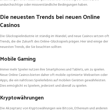
undurchsichtige oder missverständliche Bedingungen haben.
Die neuesten Trends bei neuen Online
Casinos
Die Glücksspielindustrie ist ständig im Wandel, und neue Casinos setzen oft
Trends, die die Zukunft des Online-Glücksspiels prägen. Hier sind einige der
neuesten Trends, die Sie beachten sollten:
Mobile Gaming
Immer mehr Spieler nutzen ihre Smartphones und Tablets, um zu spielen.
Neue Online Casinos bieten daher oft mobile optimierte Webseiten oder
Apps, die ein nahtloses Spielerlebnis auf mobilen Geräten gewährleisten.
Dies ermöglicht es Spielern, jederzeit und überall zu spielen.
Kryptowährungen
Die Akzeptanz von Kryptowährungen wie Bitcoin, Ethereum und anderen