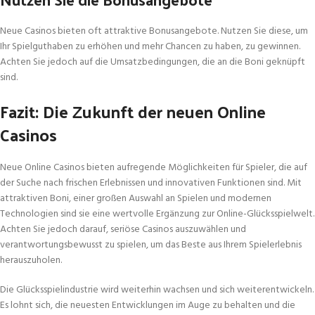
Neue Casinos bieten oft attraktive Bonusangebote. Nutzen Sie diese, um
Ihr Spielguthaben zu erhöhen und mehr Chancen zu haben, zu gewinnen.
Achten Sie jedoch auf die Umsatzbedingungen, die an die Boni geknüpft
sind.
Fazit: Die Zukunft der neuen Online
Casinos
Neue Online Casinos bieten aufregende Möglichkeiten für Spieler, die auf
der Suche nach frischen Erlebnissen und innovativen Funktionen sind. Mit
attraktiven Boni, einer großen Auswahl an Spielen und modernen
Technologien sind sie eine wertvolle Ergänzung zur Online-Glücksspielwelt.
Achten Sie jedoch darauf, seriöse Casinos auszuwählen und
verantwortungsbewusst zu spielen, um das Beste aus Ihrem Spielerlebnis
herauszuholen.
Die Glücksspielindustrie wird weiterhin wachsen und sich weiterentwickeln.
Es lohnt sich, die neuesten Entwicklungen im Auge zu behalten und die