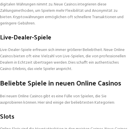
digitalen Währungen nimmt zu. Neue Casinos integrieren diese
Zahlungsmethoden, um Spielern mehr Flexibilität und Anonymität zu
bieten. Kryptowährungen ermöglichen oft schnellere Transaktionen und
geringere Gebühren.
Live-Dealer-Spiele
Live-Dealer-Spiele erfreuen sich immer größerer Beliebtheit. Neue Online
Casinos bieten oft eine Vielzahl von Live-Spielen, die von professionellen
Dealern in Echtzeit übertragen werden. Dies schafft ein authentisches
Casino-Erlebnis, das viele Spieler anspricht.
Beliebte Spiele in neuen Online Casinos
Bei neuen Online Casinos gibt es eine Fülle von Spielen, die Sie
ausprobieren können. Hier sind einige der beliebtesten Kategorien:
Slots