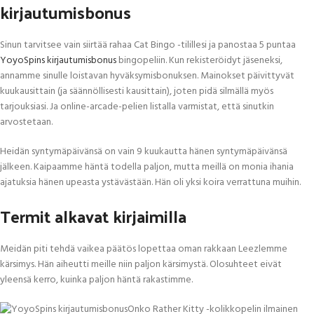
kirjautumisbonus
Sinun tarvitsee vain siirtää rahaa Cat Bingo -tilillesi ja panostaa 5 puntaa
YoyoSpins kirjautumisbonus
bingopeliin. Kun rekisteröidyt jäseneksi,
annamme sinulle loistavan hyväksymisbonuksen. Mainokset päivittyvät
kuukausittain (ja säännöllisesti kausittain), joten pidä silmällä myös
tarjouksiasi. Ja online-arcade-pelien listalla varmistat, että sinutkin
arvostetaan.
Heidän syntymäpäivänsä on vain 9 kuukautta hänen syntymäpäivänsä
jälkeen. Kaipaamme häntä todella paljon, mutta meillä on monia ihania
ajatuksia hänen upeasta ystävästään. Hän oli yksi koira verrattuna muihin.
Termit alkavat kirjaimilla
Meidän piti tehdä vaikea päätös lopettaa oman rakkaan Leezlemme
kärsimys. Hän aiheutti meille niin paljon kärsimystä. Olosuhteet eivät
yleensä kerro, kuinka paljon häntä rakastimme.
Onko Rather Kitty -kolikkopelin ilmainen