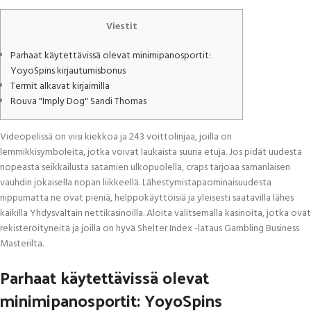
Viestit
Parhaat käytettävissä olevat minimipanosportit:
YoyoSpins kirjautumisbonus
Termit alkavat kirjaimilla
Rouva "Imply Dog" Sandi Thomas
Videopelissä on viisi kiekkoa ja 243 voittolinjaa, joilla on
lemmikkisymboleita, jotka voivat laukaista suuria etuja. Jos pidät uudesta
nopeasta seikkailusta satamien ulkopuolella, craps tarjoaa samanlaisen
vauhdin jokaisella nopan liikkeellä. Lähestymistapaominaisuudesta
riippumatta ne ovat pieniä, helppokäyttöisiä ja yleisesti saatavilla lähes
kaikilla Yhdysvaltain nettikasinoilla.
Aloita valitsemalla kasinoita, jotka ovat
rekisteröityneitä ja joilla on hyvä Shelter Index -lataus Gambling Business
Masterilta.
Parhaat käytettävissä olevat
minimipanosportit: YoyoSpins