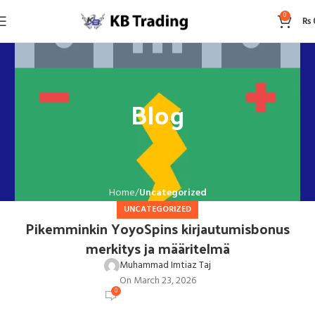
0
₨
Blog
Home
Uncategorized
UNCATEGORIZED
Pikemminkin YoyoSpins kirjautumisbonus
merkitys ja määritelmä
Muhammad Imtiaz Taj
On March 23, 2026
0