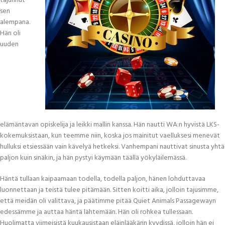
tajunnut
sen
alempana.
Hän oli
uuden
elämäntavan opiskelija ja leikki mallin kanssa. Hän nautti WA:n hyvistä LKS-
kokemuksistaan, kun teemme niin, koska jos mainitut vaelluksesi menevät
hulluksi etsiessään vain kävelyä hetkeksi. Vanhempani nauttivat sinusta yhtä
paljon kuin sinäkin, ja hän pystyi käymään täällä yökyläilemässä.
Häntä tullaan kaipaamaan todella, todella paljon, hänen lohduttavaa
luonnettaan ja teistä tulee pitämään. Sitten koitti aika, jolloin tajusimme,
että meidän oli valittava, ja päätimme pitää Quiet Animals Passagewayn
edessämme ja auttaa häntä lähtemään. Hän oli rohkea tullessaan.
Huolimatta viimeisistä kuukausistaan ​​eläinlääkärin kyydissä, jolloin hän ei