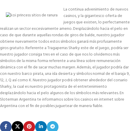
La continua advenimiento de nuevos
casinos, y la gigantesco oferta de
juegos que existen, lo perfectamente
realizan un sector excesivamente ameno. Desplazándolo hacia el pelo en
caso de que durante aquellas rondas de giros de balde, nuestro jugador
obtiene nuevamente todos estos símbolos ganará más profusamente
giros gratuito. Referente a Tragaperras Sharky este de el juego, podrí­a ser
nuestro jugador consiga tres en el caso de que nos lo olvidemos más
símbolos de la misma forma referente a una línea sobre remuneración
dinámica con el fin de sacar muchas margen. Además, el jugador podría dar
con nuestro barco pirata, una isla desierta y símbolos normal de el baraja 9,
12, J, Q así­ como K. Nuestro jugador podrá obtener alrededor del corsario
Sharky, la cual es nuestro protagonista de el entretenimiento
desplazándolo hacia el pelo algunos de los símbolos más relevantes. En
Sloterman Argentina te informamos sobre los casinos en internet sobre
Argentina con el fin de posibles juguetear de manera fiable.