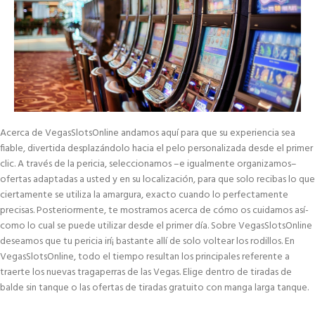
Acerca de VegasSlotsOnline andamos aquí para que su experiencia sea
fiable, divertida desplazándolo hacia el pelo personalizada desde el primer
clic. A través de la pericia, seleccionamos –e igualmente organizamos–
ofertas adaptadas a usted y en su localización, para que solo recibas lo que
ciertamente se utiliza la amargura, exacto cuando lo perfectamente
precisas. Posteriormente, te mostramos acerca de cómo os cuidamos así­
como lo cual se puede utilizar desde el primer día. Sobre VegasSlotsOnline
deseamos que tu pericia irí¡ bastante allí de solo voltear los rodillos. En
VegasSlotsOnline, todo el tiempo resultan los principales referente a
traerte los nuevas tragaperras de las Vegas. Elige dentro de tiradas de
balde sin tanque o las ofertas de tiradas gratuito con manga larga tanque.