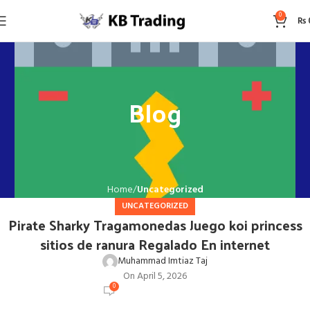
0
₨
Blog
Home
Uncategorized
UNCATEGORIZED
Pirate Sharky Tragamonedas Juego koi princess
sitios de ranura Regalado En internet
Muhammad Imtiaz Taj
On April 5, 2026
0