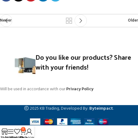
Newer
Older
Do you like our products? Share
with your friends!
Will be used in accordance with our
Privacy Policy
2025 KB Trading, Developed By:
Byteimpact
.
0
Shop
Sidebar
Wishlist
Cart
My account