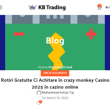
0
₨
Blog
Home
Uncategorized
UNCATEGORIZED
Rotiri Gratuite Ci Achitare în crazy monkey Casino
2025 în cazino online
Muhammad Imtiaz Taj
On March 19, 2026
0