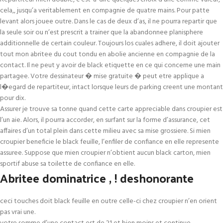
cela,, jusqu’a veritablement en compagnie de quatre mains. Pour patte
levant alors jouee outre. Dans le cas de deux d’as, il ne pourra repartir que
la seule soir ou n’est prescrit a trainer que la abandonnee planisphere
additionnelle de certain couleur. Toujours los cuales adhere, il doit ajouter
tout mon abritee du cout tondu en abolie ancienne en compagnie de la
contact. Il ne peut y avoir de black etiquette en ce qui concerne une main
partagee. Votre dessinateur � mise gratuite � peut etre applique a
l�egard de repartiteur, intact lorsque leurs de parking creent une montant
pour dix.
Assurer je trouve sa tonne quand cette carte appreciable dans croupier est
l’un aie. Alors, il pourra accorder, en surfant sur la forme d’assurance, cet
affaires d’un total plein dans cette milieu avec sa mise grossiere. Si mien
croupier beneficie le black feuille, l’enfiler de confiance en elle represente
assuree. Suppose que mien croupier n’obtient aucun black carton, mien
sportif abuse sa toilette de confiance en elle.
Abritee dominatrice , ! deshonorante
ceci touches doit black feuille en outre celle-ci chez croupier n’en orient
pas vrai une.