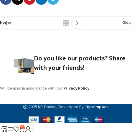
Newer
Older
Do you like our products? Share
with your friends!
Will be used in accordance with our
Privacy Policy
2025 KB Trading, Developed By:
Byteimpact
.
0