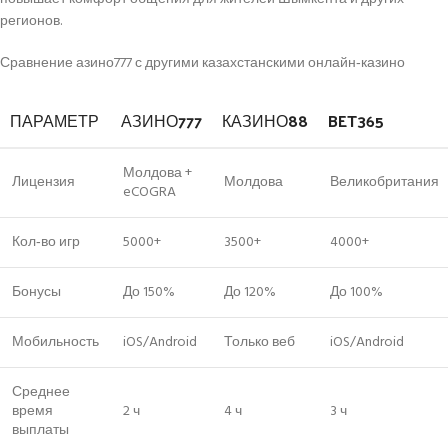
регионов.
Сравнение азино777 с другими казахстанскими онлайн‑казино
ПАРАМЕТР
АЗИНО777
КАЗИНО88
BET365
Молдова +
Лицензия
Молдова
Великобритания
eCOGRA
Кол‑во игр
5000+
3500+
4000+
Бонусы
До 150%
До 120%
До 100%
Мобильность
iOS/Android
Только веб
iOS/Android
Среднее
время
2 ч
4 ч
3 ч
выплаты