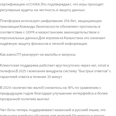
сертификацию eCOGRA.Это подтверждает, что игры проходят
регулярные аудиты на честность и защиту данных.
Платформа использует шифрование 256‑бит, защищающее
транзакции.Команды безопасности обновляют протоколы в
соответствии с GDPR и казахстанским законодательством о
персональных данных.Для игроков из Казахстана это означает
надёжную защиту финансов и личной информации.
Как азино777 реагирует на жалобы и запросы
Клиентская поддержка работает круглосуточно через чат, email и
телефон.В 2025 г.компания внедрила систему “быстрых ответов” с
гарантией ответа в течение 30 минут.
В 2024 г.количество жалоб снизилось на 18% по сравнению с
предыдущим годом благодаря улучшению интерфейса и более
прозрачной политике выплат.
Чат‑боты теперь поддерживают казахский и русский языки, что
повышает комфорт общения для жителей Шымкента и других