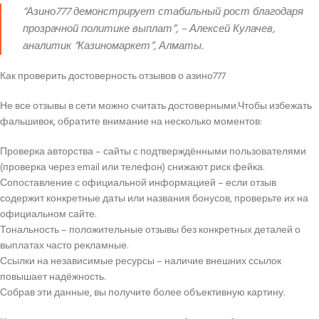
“Азино777 демонстрирует стабильный рост благодаря
прозрачной политике выплат”, – Алексей Кулачев,
аналитик “Казиномаркет”, Алматы.
Как проверить достоверность отзывов о азино777
Не все отзывы в сети можно считать достоверными.Чтобы избежать
фальшивок, обратите внимание на несколько моментов:
Проверка авторства – сайты с подтверждёнными пользователями
(проверка через email или телефон) снижают риск фейка.
Сопоставление с официальной информацией – если отзыв
содержит конкретные даты или названия бонусов, проверьте их на
официальном сайте.
Тональность – положительные отзывы без конкретных деталей о
выплатах часто рекламные.
Ссылки на независимые ресурсы – наличие внешних ссылок
повышает надёжность.
Собрав эти данные, вы получите более объективную картину.