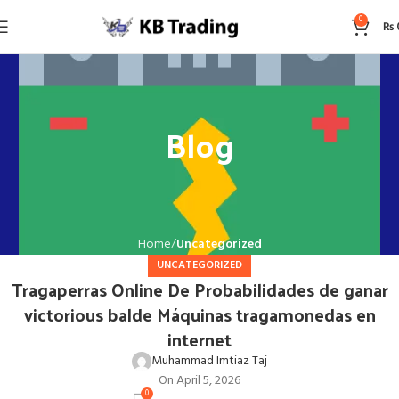
0
₨
Blog
Home
Uncategorized
UNCATEGORIZED
Tragaperras Online De Probabilidades de ganar
victorious balde Máquinas tragamonedas en
internet
Muhammad Imtiaz Taj
On April 5, 2026
0