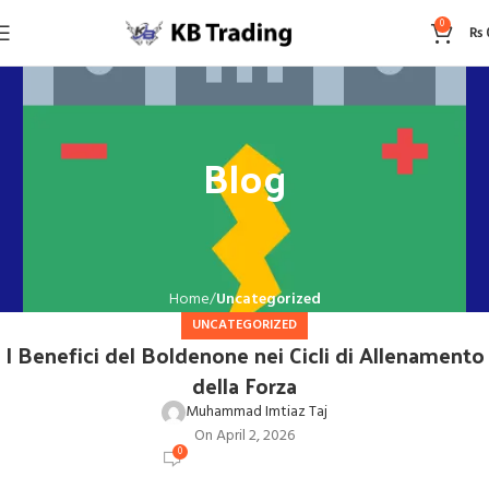
0
₨
Blog
Home
Uncategorized
UNCATEGORIZED
I Benefici del Boldenone nei Cicli di Allenamento
della Forza
Muhammad Imtiaz Taj
On April 2, 2026
0