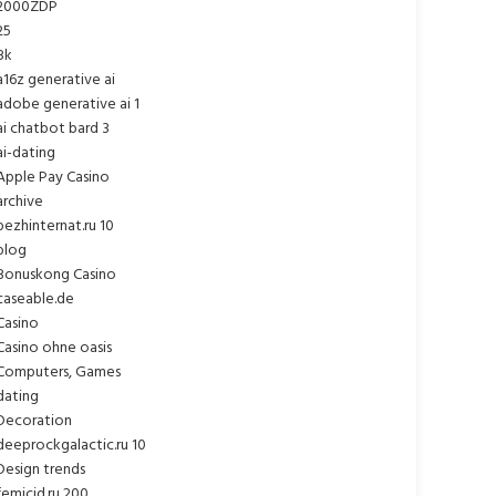
2000ZDP
25
8k
a16z generative ai
adobe generative ai 1
ai chatbot bard 3
ai-dating
Apple Pay Casino
archive
bezhinternat.ru 10
blog
Bonuskong Casino
caseable.de
Casino
Casino ohne oasis
Computers, Games
dating
Decoration
deeprockgalactic.ru 10
Design trends
femicid.ru 200