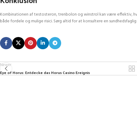
Konklusion
Kombinationen af testosteron, trenbolon og winstrol kan være effektiv, h
både fordele og mulige risici. Sørg altid for at konsultere en sundhedsfaglig
Newer
Eye of Horus: Entdecke das Horus Casino Ereignis