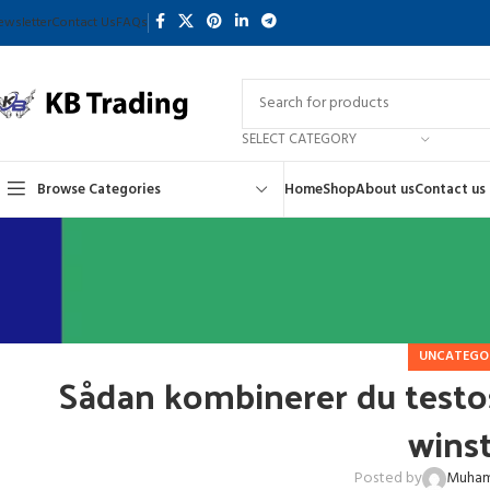
ewsletter
Contact Us
FAQs
SELECT CATEGORY
Browse Categories
Home
Shop
About us
Contact us
UNCATEGO
Sådan kombinerer du testo
winst
Posted by
Muham