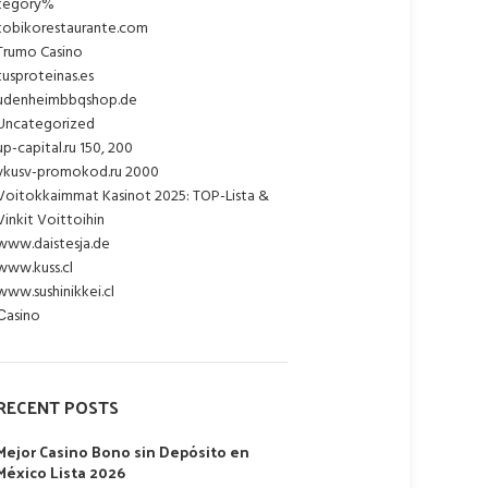
tegory%
tobikorestaurante.com
Trumo Casino
tusproteinas.es
udenheimbbqshop.de
Uncategorized
up-capital.ru 150, 200
vkusv-promokod.ru 2000
Voitokkaimmat Kasinot 2025: TOP-Lista &
Vinkit Voittoihin
www.daistesja.de
www.kuss.cl
www.sushinikkei.cl
Сasino
RECENT POSTS
Mejor Casino Bono sin Depósito en
México Lista 2026