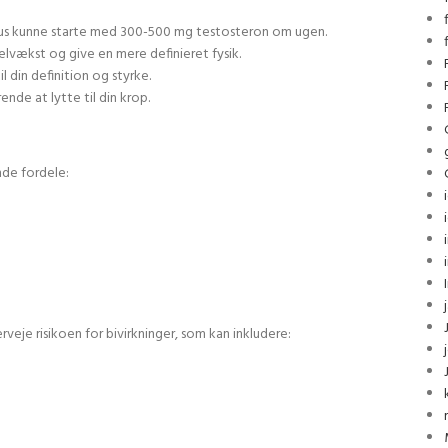
cyklus kunne starte med 300-500 mg testosteron om ugen.
elvækst og give en mere definieret fysik.
il din definition og styrke.
nde at lytte til din krop.
nde fordele:
veje risikoen for bivirkninger, som kan inkludere: