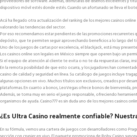
proveedores de software. Además, disfrutarás de diseños excelentes y títu
dispositivo móvil estés donde estés. Cuando un afortunado se lleva el bote
Acá ha llegado otra actualización del ranking de los mejores casinos online 
valorando las tendencias del sector.
Por eso recomendamos estar pendientes de las promociones recurrentes que
depósito, que te permiten seguir aprovechando beneficios a lo largo del 
Uno de los juegos de cartas por excelencia, el blackjack, está muy presente
Los casinos online son legales en México siempre que operen bajo un per
Si el equipo de atención al cliente te evita o no te da respuestas claras, i
En la remota posibilidad de que esto ocurra, y los jugadores han comentad
casino de calidad y seguridad en línea. Su catálogo de juegos incluye traga
algunas opciones en vivo. Muchos títulos son exclusivos, creados por desa
plataformas. En cuanto a bonos, LeoVegas ofrece bonos de bienvenida, pro
Además, se toma muy en serio el juego responsable, ofreciendo herramient
organismos de ayuda. Casino777 es sin duda uno de los mejores casinos onli
¿Es Ultra Casino realmente confiable? Nuestr
En su fórmula, vemos una cartera de juegos con desarrolladores como Pragm
sección con crupier en vivo. El paquete promociona de Roby Casino supon