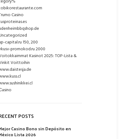
tegory%
tobikorestaurante.com
Trumo Casino
tusproteinas.es
udenheimbbqshop.de
Uncategorized
up-capital.ru 150, 200
vkusv-promokod.ru 2000
Voitokkaimmat Kasinot 2025: TOP-Lista &
Vinkit Voittoihin
www.daistesja.de
www.kuss.cl
www.sushinikkei.cl
Сasino
RECENT POSTS
Mejor Casino Bono sin Depósito en
México Lista 2026