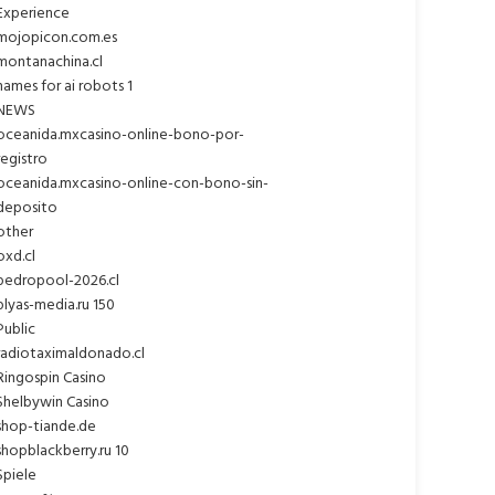
Experience
mojopicon.com.es
montanachina.cl
names for ai robots 1
NEWS
oceanida.mxcasino-online-bono-por-
registro
oceanida.mxcasino-online-con-bono-sin-
deposito
other
oxd.cl
pedropool-2026.cl
plyas-media.ru 150
Public
radiotaximaldonado.cl
Ringospin Casino
Shelbywin Casino
shop-tiande.de
shopblackberry.ru 10
Spiele