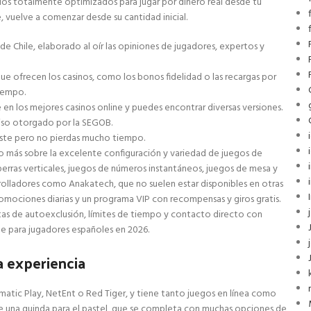
los totalmente optimizados para jugar por dinero real desde tu
, vuelve a comenzar desde su cantidad inicial.
de Chile, elaborado al oír las opiniones de jugadores, expertos y
 ofrecen los casinos, como los bonos fidelidad o las recargas por
tiempo.
 en los mejores casinos online y puedes encontrar diversas versiones.
miso otorgado por la SEGOB.
nsiste pero no pierdas mucho tiempo.
o más sobre la excelente configuración y variedad de juegos de
perras verticales, juegos de números instantáneos, juegos de mesa y
rrolladores como Anakatech, que no suelen estar disponibles en otras
mociones diarias y un programa VIP con recompensas y giros gratis.
as de autoexclusión, límites de tiempo y contacto directo con
ne para jugadores españoles en 2026.
a experiencia
atic Play, NetEnt o Red Tiger, y tiene tanto juegos en línea como
e una guinda para el pastel, que se completa con muchas opciones de