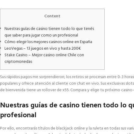
Content
Nuestras guías de casino tienen todo lo que tenés
que saber para jugar como un profesional
Cómo elegir los mejores casinos online en España
LeoVegas – 13 juegos en vivo y hasta 200€
Stake Casino – Mejor casino online Chile con
criptomonedas
Sus rápidos pagos me sorprendieron; los retiros se procesan entre 0-3 ho
populares y ofrece atención al cliente con chat en vivo. Sus exclusivas s
de bienvenida tiene un rollover de x55. Compara y elige tu próximo casino o
Nuestras guías de casino tienen todo lo 
profesional
Por ello, encontrarás títulos de blackjack online y la ruleta en todas sus va