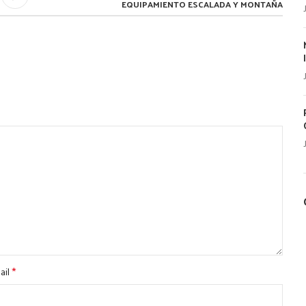
EQUIPAMIENTO ESCALADA Y MONTAÑA
*
ail