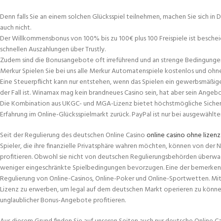
Denn falls Sie an einem solchen Glücksspiel teilnehmen, machen Sie sich in 
auch nicht.
Der Willkommensbonus von 100% bis zu 100€ plus 100 Freispiele ist beschei
schnellen Auszahlungen über Trustly.
Zudem sind die Bonusangebote oft irreführend und an strenge Bedingungen 
Merkur Spielen Sie bei uns alle Merkur Automatenspiele kostenlos und oh
Eine Steuerpflicht kann nur entstehen, wenn das Spielen ein gewerbsmäßiges
der Fall ist. Winamax mag kein brandneues Casino sein, hat aber sein Angebo
Die Kombination aus UKGC- und MGA-Lizenz bietet höchstmögliche Sicherhe
Erfahrung im Online-Glücksspielmarkt zurück. PayPal ist nur bei ausgewählte
Seit der Regulierung des deutschen Online Casino
online casino ohne lizenz
Spieler, die ihre finanzielle Privatsphäre wahren möchten, können von de
profitieren. Obwohl sie nicht von deutschen Regulierungsbehörden überwach
weniger eingeschränkte Spielbedingungen bevorzugen. Eine der bemerkens
Regulierung von Online-Casinos, Online-Poker und Online-Sportwetten. Mit 
Lizenz zu erwerben, um legal auf dem deutschen Markt operieren zu können
unglaublicher Bonus-Angebote profitieren.