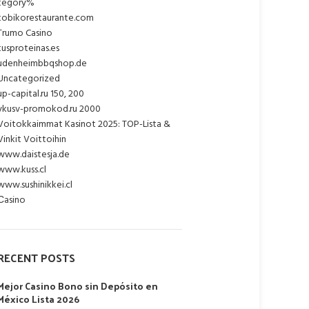
tegory%
tobikorestaurante.com
Trumo Casino
tusproteinas.es
udenheimbbqshop.de
Uncategorized
up-capital.ru 150, 200
vkusv-promokod.ru 2000
Voitokkaimmat Kasinot 2025: TOP-Lista &
Vinkit Voittoihin
www.daistesja.de
www.kuss.cl
www.sushinikkei.cl
Сasino
RECENT POSTS
Mejor Casino Bono sin Depósito en
México Lista 2026