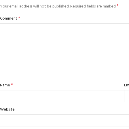
*
Your email address will not be published.
Required fields are marked
*
Comment
*
Name
Em
Website