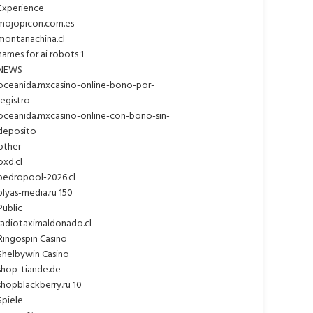
Experience
mojopicon.com.es
montanachina.cl
names for ai robots 1
NEWS
oceanida.mxcasino-online-bono-por-
registro
oceanida.mxcasino-online-con-bono-sin-
deposito
other
oxd.cl
pedropool-2026.cl
plyas-media.ru 150
Public
radiotaximaldonado.cl
Ringospin Casino
Shelbywin Casino
shop-tiande.de
shopblackberry.ru 10
Spiele