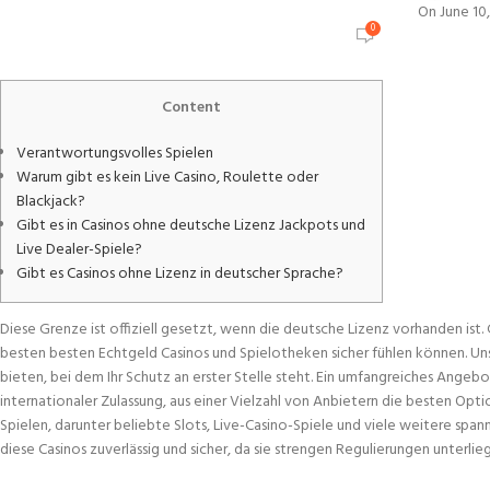
On June 10
0
Content
Verantwortungsvolles Spielen
Warum gibt es kein Live Casino, Roulette oder
Blackjack?
Gibt es in Casinos ohne deutsche Lizenz Jackpots und
Live Dealer-Spiele?
Gibt es Casinos ohne Lizenz in deutscher Sprache?
Diese Grenze ist offiziell gesetzt, wenn die deutsche Lizenz vorhanden ist.
besten besten Echtgeld Casinos und Spielotheken sicher fühlen können. Unse
bieten, bei dem Ihr Schutz an erster Stelle steht. Ein umfangreiches Angeb
internationaler Zulassung, aus einer Vielzahl von Anbietern die besten Opt
Spielen, darunter beliebte Slots, Live-Casino-Spiele und viele weitere spa
diese Casinos zuverlässig und sicher, da sie strengen Regulierungen unterlie