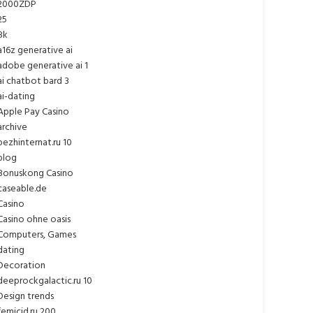
2000ZDP
25
8k
a16z generative ai
adobe generative ai 1
ai chatbot bard 3
ai-dating
Apple Pay Casino
archive
bezhinternat.ru 10
blog
Bonuskong Casino
caseable.de
Casino
Casino ohne oasis
Computers, Games
dating
Decoration
deeprockgalactic.ru 10
Design trends
femicid.ru 200