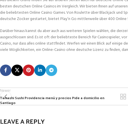
Aus diesem Grund finden Sie auf unseren Seiten auch nur deutsche Online Cas
besten deutschen Online Casinos im Vergleich. Wir bieten Ihnen auf unseren 
die beliebtesten Online Casino Games. Von Roulette über Blackjack und Sp
deutsche Zocker gestartet, bietet Play’n Go mittlerweile über 400 Online S
Darüber hinaus kannst du aber auch aus weiteren Spielen wählen, die derze
ausgeschlossen sind. Es ist oft der beliebteste Bereich für Casinospieler, vor
Casino, nur dass alles online stattfindet. Werfen wir einen Blick auf einige de
viele Möglichkeiten, ein Online-Casino ohne deutsche Lizenz zu finden, dam
Newer
Tamashi Sushi Providencia menú y precios Pide a domicilio en
Santiago
LEAVE A REPLY