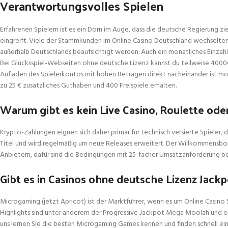
Verantwortungsvolles Spielen
Erfahrenen Spielern ist es ein Dorn im Auge, dass die deutsche Regierung zi
eingreift. Viele der Stammkunden im Online Casino Deutschland wechselte
außerhalb Deutschlands beaufsichtigt werden. Auch ein monatliches Einzahlu
Bei Glücksspiel-Webseiten ohne deutsche Lizenz kannst du teilweise 4000
Aufladen des Spielerkontos mit hohen Beträgen direkt nacheinander ist mö
zu 25 € zusätzliches Guthaben und 400 Freispiele erhalten.
Warum gibt es kein Live Casino, Roulette ode
Krypto-Zahlungen eignen sich daher primär für technisch versierte Spieler, d
Titel und wird regelmäßig um neue Releases erweitert. Der Willkommensbonu
Anbietern, dafür sind die Bedingungen mit 25-facher Umsatzanforderung bes
Gibt es in Casinos ohne deutsche Lizenz Jackp
Microgaming (jetzt Apricot) ist der Marktführer, wenn es um Online Casino
Highlights sind unter anderem der Progressive Jackpot Mega Moolah und ei
uns lernen Sie die besten Microgaming Games kennen und finden schnell ein 